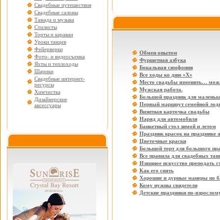
Свадебные путешествия
Свадебные салоны
Тамада и музыка
Стилисты
Торты и караваи
Уроки танцев
Фейерверки
Обмен опытом
Фото- и видеосъемка
Фуршетная азбука
Яхты и теплоходы
Бокальная симфония
Шарики
Все ходы ко дню «Х»
Свадебные интернет-
Место свадьбы изменить… мож
ресурсы
Мужская работа.
Химчистка
Большой праздник для маленьки
Дизайнерские
Первый маршрут семейной лод
аксессуары
Визитная карточка свадьбы
Наряд для автомобиля
Банкетный стол зимой и летом
Праздник красок на празднике 
Цветочные краски
Большой торт для большого пр
Все правила для свадебных тан
Изящное искусство преподать с
Как его снять
Хорошие и дурные манеры по б
Кому нужны свидетели
Детские праздники по-взрослом