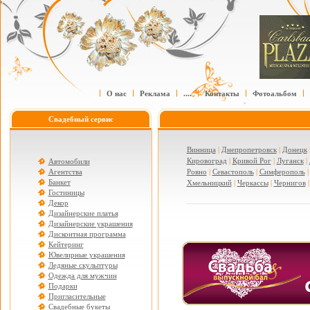
О нас
Реклама
....
Контакты
Фотоальбом
Свадебный сервис
Винница
|
Днепропетровск
|
Донецк
Кировоград
|
Кривой Рог
|
Луганск
|
Автомобили
Агентства
Ровно
|
Севастополь
|
Симферополь
Банкет
Хмельницкий
|
Черкассы
|
Чернигов
Гостиницы
Декор
Дизайнерские платья
Дизайнерские украшения
Дисконтная программа
Кейтеринг
Ювелирные украшения
Ледяные скульптуры
Одежда для мужчин
Подарки
Пригласительные
Свадебные букеты