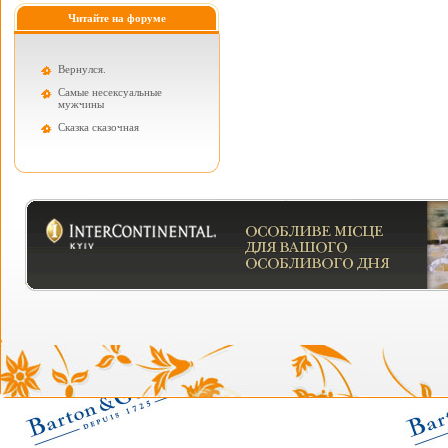
Читайте на форуме
Вернулся.
Самые несексуальные
мужчины
Cказка сказочная