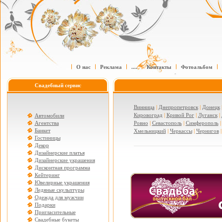
О нас
Реклама
....
Контакты
Фотоальбом
Свадебный сервис
Винница
|
Днепропетровск
|
Донецк
Кировоград
|
Кривой Рог
|
Луганск
|
Автомобили
Агентства
Ровно
|
Севастополь
|
Симферополь
Банкет
Хмельницкий
|
Черкассы
|
Чернигов
Гостиницы
Декор
Дизайнерские платья
Дизайнерские украшения
Дисконтная программа
Кейтеринг
Ювелирные украшения
Ледяные скульптуры
Одежда для мужчин
Подарки
Пригласительные
Свадебные букеты