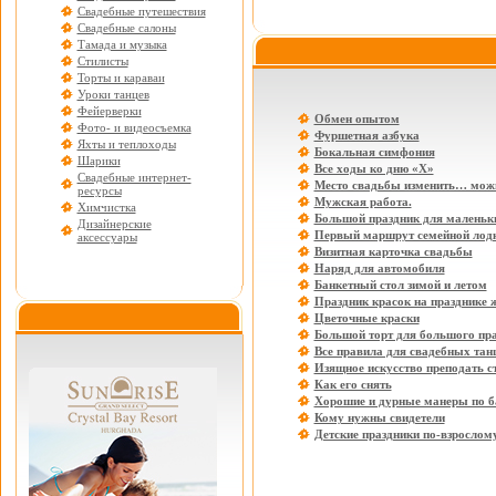
Свадебные путешествия
Свадебные салоны
Тамада и музыка
Стилисты
Торты и караваи
Уроки танцев
Фейерверки
Обмен опытом
Фото- и видеосъемка
Фуршетная азбука
Яхты и теплоходы
Бокальная симфония
Шарики
Все ходы ко дню «Х»
Свадебные интернет-
Место свадьбы изменить… мож
ресурсы
Мужская работа.
Химчистка
Большой праздник для маленьки
Дизайнерские
Первый маршрут семейной лод
аксессуары
Визитная карточка свадьбы
Наряд для автомобиля
Банкетный стол зимой и летом
Праздник красок на празднике 
Цветочные краски
Большой торт для большого пр
Все правила для свадебных тан
Изящное искусство преподать с
Как его снять
Хорошие и дурные манеры по б
Кому нужны свидетели
Детские праздники по-взрослом