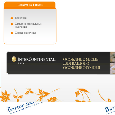
Читайте на форуме
Вернулся.
Самые несексуальные
мужчины
Cказка сказочная