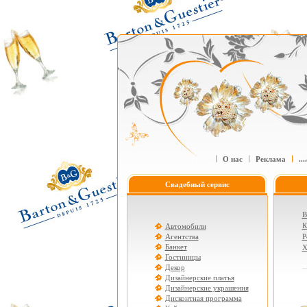
О нас
Реклама
....
Свадебный сервис
В
К
Автомобили
Агентства
Р
Банкет
Х
Гостиницы
Декор
Дизайнерские платья
Дизайнерские украшения
Дисконтная программа