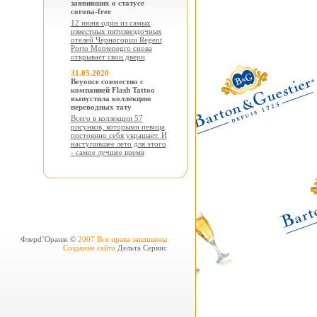
заявивших о статусе
corona-free
12 июня один из самых
известных пятизвездочных
отелей Черногории Regent
Porto Montenegro снова
открывает свои двери
31.05.2020
Beyonce совместно с
компанией Flash Tattoo
выпустила коллекцию
переводных тату
Всего в коллекции 57
рисунков, которыми певица
постоянно себя украшает. И
наступившее лето для этого
- самое лучшее время
Флерd’Оранж ©
2007 Все права защищены
Создание сайта
Дельта Сервис