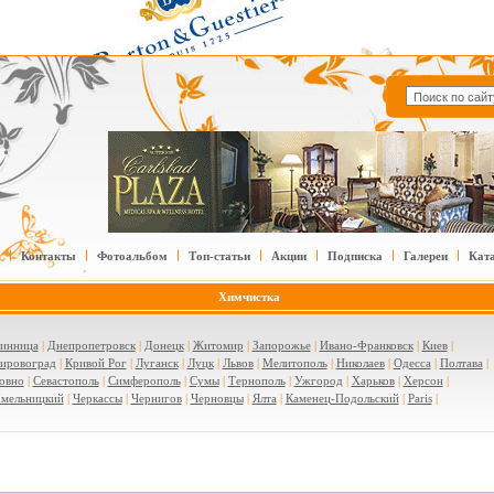
Контакты
Фотоальбом
Топ-статьи
Акции
Подписка
Галереи
Кат
Химчистка
инница
|
Днепропетровск
|
Донецк
|
Житомир
|
Запорожье
|
Ивано-Франковск
|
Киев
|
ировоград
|
Кривой Рог
|
Луганск
|
Луцк
|
Львов
|
Мелитополь
|
Николаев
|
Одесса
|
Полтава
|
овно
|
Севастополь
|
Симферополь
|
Сумы
|
Тернополь
|
Ужгород
|
Харьков
|
Херсон
|
мельницкий
|
Черкассы
|
Чернигов
|
Черновцы
|
Ялта
|
Каменец-Подольский
|
Paris
|