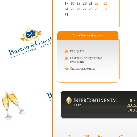
17
18
19
20
21
22
23
24
25
26
27
28
29
30
31
Читайте на форуме
Вернулся.
Самые несексуальные
мужчины
Cказка сказочная