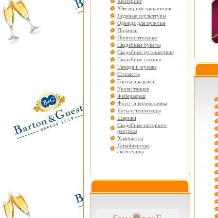
Кейтеринг
Ювелирные украшения
Ледяные скульптуры
Одежда для мужчин
Подарки
Пригласительные
Свадебные букеты
Свадебные путешествия
Свадебные салоны
Тамада и музыка
Стилисты
Торты и караваи
Уроки танцев
Фейерверки
Фото- и видеосъемка
Яхты и теплоходы
Шарики
Свадебные интернет-
ресурсы
Химчистка
Дизайнерские
аксессуары