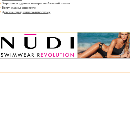
Хорошие и дурные манеры по бальной шкале
Кому нужны свидетели
Детские праздники по-взрослому