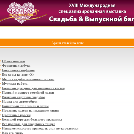
Архив статей по теме
Обмен опытом
Фуршетная азбука
Бокальная симфония
Все ходы ко дню «Х»
Место свадьбы изменить… можно
Мужская работа.
Большой праздник для маленьких гостей
Первый маршрут семейной лодки
Визитная карточка свадьбы
Наряд для автомобиля
Банкетный стол зимой и летом
Праздник красок на празднике жизни
Цветочные краски
Большой торт для большого праздника
Все правила для свадебных танцев
Изящное искусство преподать стол по-королевски
Как его снять