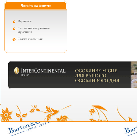
Читайте на форуме
Вернулся.
Самые несексуальные
мужчины
Cказка сказочная