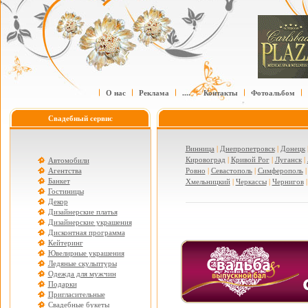
О нас
Реклама
....
Контакты
Фотоальбом
Свадебный сервис
Винница
|
Днепропетровск
|
Донецк
Кировоград
|
Кривой Рог
|
Луганск
|
Автомобили
Агентства
Ровно
|
Севастополь
|
Симферополь
Банкет
Хмельницкий
|
Черкассы
|
Чернигов
Гостиницы
Декор
Дизайнерские платья
Дизайнерские украшения
Дисконтная программа
Кейтеринг
Ювелирные украшения
Ледяные скульптуры
Одежда для мужчин
Подарки
Пригласительные
Свадебные букеты