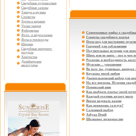
Свадебные путешествия
Свадебные салоны
Тамада и музыка
Стилисты
Торты и караваи
Уроки танцев
Фейерверки
Современные мифы о свадебны
Фото- и видеосъемка
Секреты свадебного платья
Яхты и теплоходы
Dress-код для настоящих мужчи
Шарики
Гардероб для соблазнения
Свадебные интернет-
Поучительные истории для нев
ресурсы
Шить или не шить – вот в чем в
Химчистка
Роскошь и необходимость аксе
Дизайнерские
Мужские… украшения
аксессуары
Во всех ты, душенька, нарядах
Кружева твоей любви
Джентельменский набор для но
На все времена. История свадеб
Парижский шик
Как выбрать платье своей меч
Каждый охотник желает знать
Время надевать камни
Как повяжешь галстук?
Салонный выбор
Азбука Dendi
Шелковое легкомыслие