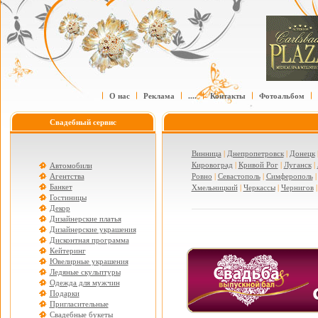
О нас
Реклама
....
Контакты
Фотоальбом
Свадебный сервис
Винница
|
Днепропетровск
|
Донецк
Кировоград
|
Кривой Рог
|
Луганск
|
Автомобили
Агентства
Ровно
|
Севастополь
|
Симферополь
Банкет
Хмельницкий
|
Черкассы
|
Чернигов
Гостиницы
Декор
Дизайнерские платья
Дизайнерские украшения
Дисконтная программа
Кейтеринг
Ювелирные украшения
Ледяные скульптуры
Одежда для мужчин
Подарки
Пригласительные
Свадебные букеты