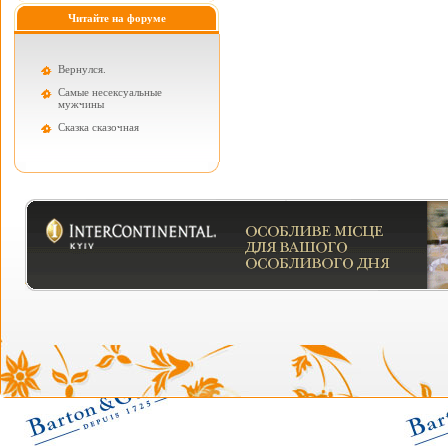
Читайте на форуме
Вернулся.
Самые несексуальные
мужчины
Cказка сказочная