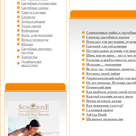
Свадебные путешествия
Свадебные салоны
Тамада и музыка
Стилисты
Торты и караваи
Уроки танцев
Фейерверки
Современные мифы о свадебны
Фото- и видеосъемка
Секреты свадебного платья
Яхты и теплоходы
Dress-код для настоящих мужчи
Шарики
Гардероб для соблазнения
Свадебные интернет-
Поучительные истории для нев
ресурсы
Шить или не шить – вот в чем в
Химчистка
Роскошь и необходимость аксе
Дизайнерские
Мужские… украшения
аксессуары
Во всех ты, душенька, нарядах
Кружева твоей любви
Джентельменский набор для но
На все времена. История свадеб
Парижский шик
Как выбрать платье своей меч
Каждый охотник желает знать
Время надевать камни
Как повяжешь галстук?
Салонный выбор
Азбука Dendi
Шелковое легкомыслие