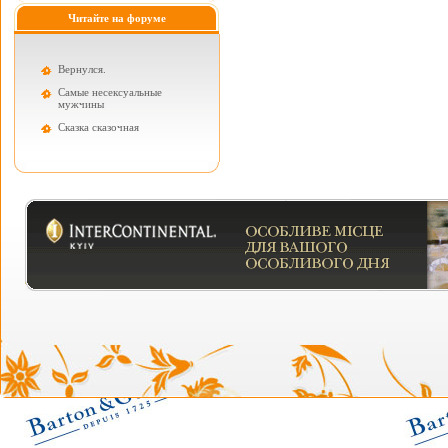
Читайте на форуме
Вернулся.
Самые несексуальные
мужчины
Cказка сказочная