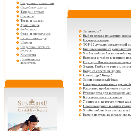
Свадебные путешествия
Свадебные салоны
Тамада и музыка
Стилисты
Торты и караваи
Уроки танцев
Фейерверки
Ты невеста?
Фото- и видеосъемка
Выбор нового поколения, или к
Яхты и теплоходы
Надежда и опора
Шарики
ТОР-10 лучших предложений ру
Свадебные интернет-
Брачный контракт укрепляет б
ресурсы
Чтобы любовь была чистой и п
Химчистка
Вопросы о любви в теории и пр
Дизайнерские
Плутарх. Наставление молоды
аксессуары
Ходить Гарбуз по городу, питає
Когда ее совсем не ждешь
С кем? Где? Когда?
Закон и законный брак
Свекровь и невестка: курс на с
Радостное прибавление в семье
Руководство для желающих жен
Куда идем мы с пятачком
7 вопросов, которые лучше зад
Спальный район в вашей кварт
Я тебя люблю. Как это сказать?
Кофе в постель до и после свад