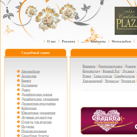
О нас
Реклама
....
Контакты
Фотоальбом
Свадебный сервис
Винница
|
Днепропетровск
|
Донецк
Кировоград
|
Кривой Рог
|
Луганск
|
Автомобили
Агентства
Ровно
|
Севастополь
|
Симферополь
Банкет
Хмельницкий
|
Черкассы
|
Чернигов
Гостиницы
Декор
Дизайнерские платья
Дизайнерские украшения
Дисконтная программа
Кейтеринг
Ювелирные украшения
Ледяные скульптуры
Одежда для мужчин
Подарки
Пригласительные
Свадебные букеты