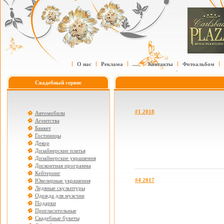
О нас
Реклама
....
Контакты
Фотоальбом
Свадебный сервис
#1 2018
Автомобили
Агентства
Банкет
Гостиницы
Декор
Дизайнерские платья
Дизайнерские украшения
Дисконтная программа
Кейтеринг
#4 2017
Ювелирные украшения
Ледяные скульптуры
Одежда для мужчин
Подарки
Пригласительные
Свадебные букеты