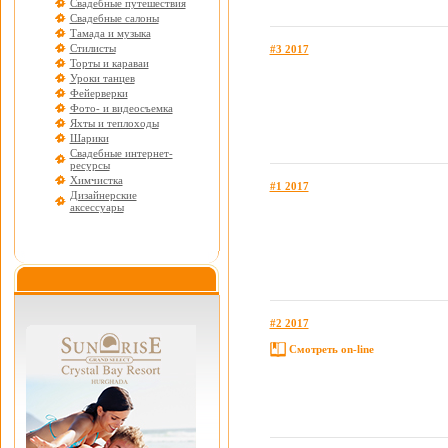
Свадебные путешествия
Свадебные салоны
Тамада и музыка
Стилисты
#3 2017
Торты и караваи
Уроки танцев
Фейерверки
Фото- и видеосъемка
Яхты и теплоходы
Шарики
Свадебные интернет-
ресурсы
Химчистка
#1 2017
Дизайнерские
аксессуары
#2 2017
Смотреть on-line