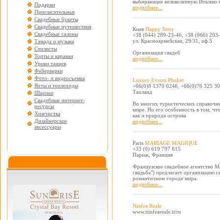
выбирающие великолепную Италию м
Подарки
подробнее...
Пригласительные
Свадебные букеты
Свадебные путешествия
Киев
Happy Story
Свадебные салоны
+38 (044) 289-23-46, +38 (066) 203
ул. Красноармейская, 29/31, оф.5
Тамада и музыка
Стилисты
Организация свадеб
Торты и караваи
подробнее...
Уроки танцев
Фейерверки
Фото- и видеосъемка
Luxury Events Phuket
Яхты и теплоходы
+66(0)8 1370 0246, +66(0)76 325 3
Таиланд
Шарики
Свадебные интернет-
Во многих туристических справочн
ресурсы
мире. Но его особенность в том, чт
Химчистка
как и природа острова
Дизайнерские
подробнее...
аксессуары
Paris
MARIAGE MAGIQUE
+33 (0) 619 797 615
Париж, Франция
Французское свадебное агентство М
свадьба") предлагает организацию 
романтичном городе мира.
подробнее...
Ninfea Reale
www.ninfeareale.it/ru