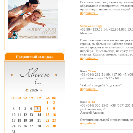
Всю свою энергию, талант организа
образование и восприятие, итальянс
организации неповторимых свадеб, 
подробнее...
Samaya Lounge
+52.984.133.33.14, +52.984.803.13.
Мексика
Известная мексиканская поговорка г
сердца, вы больше не найдете покоя 
мере отражает впечатления от посе
индейцы. Приехав сюда, не сразу п
счастья. Кажется, помимо текилы, е
Праздничный календарь
подробнее...
Киев
Yakos
+38 (044) 232-51-99, 417-03-47, (0
ул.Глыбочицкая 33-37 к.603
"Yakos" - свадьба "под ключ"!
подробнее...
2026
Пн
Вт
Ср
Чт
Пт
Сб
Вс
Киев
АТМ
1
2
+38 (044) 360-1545, +38 (067) 235-
3
4
5
6
7
8
9
ул. Павловская, 29
Алексей Акимов
10
11
12
13
14
15
16
Организация свадеб и праздников, ке
17
18
19
20
21
22
23
подробнее...
24
25
26
27
28
29
30
31