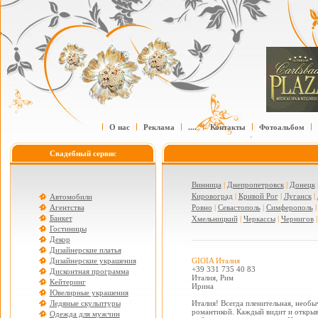
О нас
Реклама
....
Контакты
Фотоальбом
Свадебный сервис
Винница
|
Днепропетровск
|
Донецк
Кировоград
|
Кривой Рог
|
Луганск
|
Автомобили
Агентства
Ровно
|
Севастополь
|
Симферополь
Банкет
Хмельницкий
|
Черкассы
|
Чернигов
Гостиницы
Декор
Дизайнерские платья
Дизайнерские украшения
GIOIA Италия
+39 331 735 40 83
Дисконтная программа
Италия, Рим
Кейтеринг
Ирина
Ювелирные украшения
Ледяные скульптуры
Италия! Всегда пленительная, необы
романтикой. Каждый видит и открыва
Одежда для мужчин