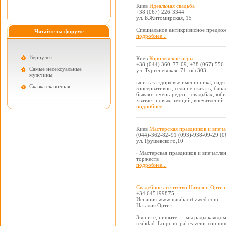
Киев
Идеальная свадьба
+38 (067) 226 3344
ул. Б.Житомирская, 15
Специальное антикризисное предлож
Читайте на форуме
подробнее...
Вернулся.
Киев
Королевские игры
+38 (044) 360-77-09, +38 (067) 556-
Самые несексуальные
ул. Тургеневская, 71, оф.303
мужчины
ыпить за здоровье именинника, сидя
Cказка сказочная
консервативно, сели не сказать, бан
бывают очень редко – свадьбах, юб
хватает новых эмоций, впечатлений..
подробнее...
Киев
Мастерская праздников и впеч
(044)-362-82-91 (093)-938-09-29 (0
ул. Грушевского,10
«Мастерская праздников и впечатлен
торжеств
подробнее...
Свадебное агентство Наталии Ортиз
+34 645199875
Испания www.nataliaortizwed.com
Наталия Ортиз
Звоните, пишите — мы рады каждому
realidad. Lo principal es venir con m