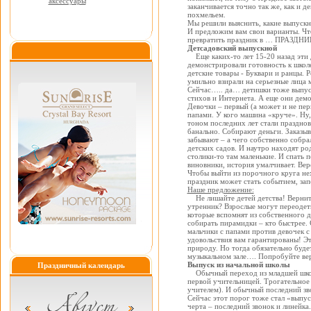
аксессуары
заканчивается точно так же, как и 
похмельем.
Мы решили выяснить, какие выпускн
И предложим вам свои варианты. Чтоб
превратить праздник в … ПРАЗДНИ
Детсадовский выпускной
Еще каких-то лет 15-20 назад эти 
демонстрировали готовность к школе
детские товары
- Буквари и ранцы. Р
умильно взирали на серьезные лица 
Сейчас….. да… детишки тоже выпус
стихов и Интернета. А еще они де
Девочки – первый (а может и не пер
папами. У кого машина «круче». Ну,
тоном последних лет стали празднов
банально. Собирают деньги. Заказыв
забывают – а чего собственно собр
детских садов. И наутро находят р
столики-то там маленькие. И спать 
виновники, история умалчивает. Вер
Чтобы выйти из порочного круга не
праздник может стать событием, за
Наше предложение:
Не лишайте детей детства! Верните
утренник? Взрослые могут переодеть
которые вспомнят из собственного д
собирать пирамидки – кто быстрее. 
мальчики с папами против девочек с
удовольствия вам гарантированы! Э
природу. Но тогда обязательно буде
музыкальном зале…. Попробуйте вер
Выпуск из начальной школы
Праздничный календарь
Обычный переход из младшей школы
первой учительницей. Трогательное 
учителем). И обычный последний зво
Сейчас этот порог тоже стал «выпуск
черта – последний звонок и линейка