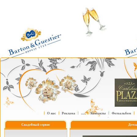
О нас
Реклама
....
Контакты
Фотоальбом
Свадебный сервис
Детск