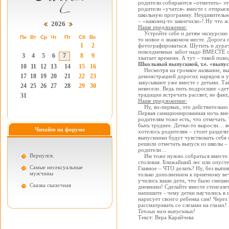
родители собираются «отметить» это
родители «учатся» вместе с отпрыс
школьную программу. Неудивительно
– «наконец-то закончили»! Ну что 
2026
Наше предложение:
Устройте себе и детям экскурсию –
Пн
Вт
Ср
Чт
Пт
Сб
Вс
то новое о знакомом месте. Дорога 
1
2
фотографироваться. Шутить и дурачи
повседневных забот надо ВМЕСТЕ с 
3
4
5
6
7
8
9
хватает времени. А тут – такой пово
Школьный выпускной, т.е. «выпус
10
11
12
13
14
15
16
Несмотря на громкое название, вып
17
18
19
20
21
22
23
демонстрацией дорогих нарядов и у
закусывают уже вместе с детьми. Та
24
25
26
27
28
29
30
невесело. Ведь пить подросшие «дет
традиции встречать рассвет, не фак
31
Наше предложение:
Ну, во-первых, это действительно 
Первая санкционированная ночь вне 
родителям тоже есть, что отмечать.
быть труднее. Детки-то выросли… в
Читайте на форуме
хотелось родителям – стоит раздели
выпускники будут чувствовать себя с
решили отмечать выпуск из школы – 
родители…
Вернулся.
Им тоже нужно собраться вместе. И
столовая. Ближайший лес или опусте
Самые несексуальные
Главное – ЧТО делать? Ну, без выпив
мужчины
только дополнением к приятному ве
учились ваши дети, что было смешно
Cказка сказочная
дневники! Сделайте вместе стенгазет
напишите - чему детки научились в 
нарисует своего ребенка сам! Через
рассматривать со слезами на глазах!
Теплых вам выпускных!
Текст: Вера Карайчева