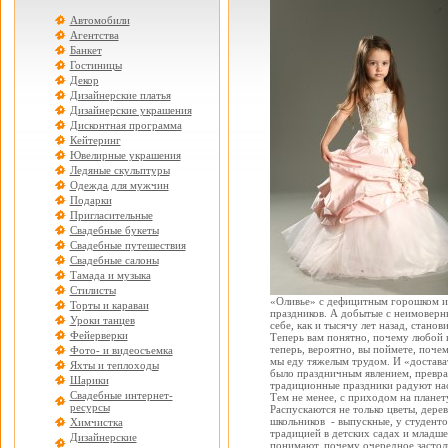
Автомобили
Агентства
Банкет
Гостиницы
Декор
Дизайнерские платья
Дизайнерские украшения
Дисконтная программа
Кейтеринг
Ювелирные украшения
Ледяные скульптуры
Одежда для мужчин
Подарки
Пригласительные
Свадебные букеты
Свадебные путешествия
Свадебные салоны
Тамада и музыка
Стилисты
«Оливье» с дефицитным горошком и
Торты и караваи
праздников. А добытые с неимоверн
Уроки танцев
себе, как и тысячу лет назад, станов
Фейерверки
Теперь вам понятно, почему любой н
теперь, вероятно, вы поймете, поче
Фото- и видеосъемка
мы еду тяжелым трудом. И «достават
Яхты и теплоходы
было праздничным явлением, прев
Шарики
традиционные праздники радуют нас
Свадебные интернет-
Тем не менее, с приходом на планет
ресурсы
Распускаются не только цветы, дерев
школьников - выпускные, у студент
Химчистка
традицией в детских садах и младше
Дизайнерские
понимают, почему очередное застоль