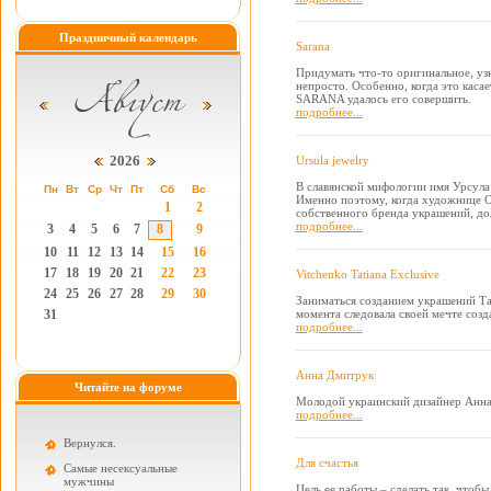
Праздничный календарь
Sarana
Придумать что-то оригинальное, уз
непросто. Особенно, когда это каса
SARANA удалось его совершить.
подробнее...
2026
Ursula jewelry
В славянской мифологии имя Урсула
Пн
Вт
Ср
Чт
Пт
Сб
Вс
Именно поэтому, когда художнице О
1
2
собственного бренда украшений, до
подробнее...
3
4
5
6
7
8
9
10
11
12
13
14
15
16
17
18
19
20
21
22
23
Vitchenko Tatiana Exclusive
24
25
26
27
28
29
30
Заниматься созданием украшений Тат
31
момента следовала своей мечте созд
подробнее...
Анна Дмитрук
Читайте на форуме
Молодой украинский дизайнер Анна 
подробнее...
Вернулся.
Для счастья
Самые несексуальные
мужчины
Цель ее работы – сделать так, чтоб