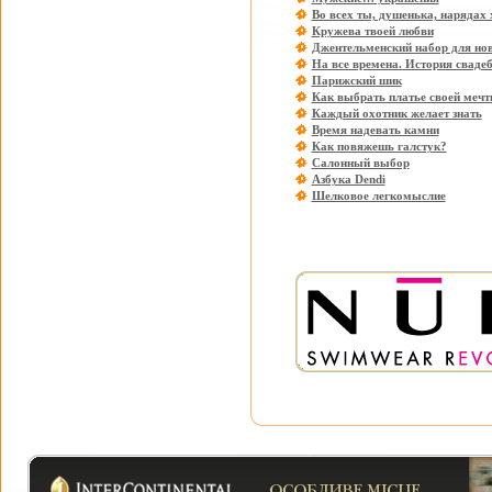
Во всех ты, душенька, нарядах
Кружева твоей любви
Джентельменский набор для но
На все времена. История свадеб
Парижский шик
Как выбрать платье своей меч
Каждый охотник желает знать
Время надевать камни
Как повяжешь галстук?
Салонный выбор
Азбука Dendi
Шелковое легкомыслие