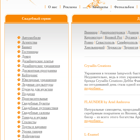
О нас
Реклама
....
Контакты
Фотоальбом
Свадебный сервис
Д
Винница
|
Днепропетровск
|
Донецк
Кировоград
|
Кривой Рог
|
Луганск
|
Автомобили
Агентства
Ровно
|
Севастополь
|
Симферополь
Банкет
Хмельницкий
|
Черкассы
|
Чернигов
Гостиницы
Декор
Дизайнерские платья
Дизайнерские украшения
Crysallis Creations
Дисконтная программа
Украшения в технике lampwork быст
Кейтеринг
Неудивительно, ведь в этих украшен
Ювелирные украшения
бренда Crysallis Creations Дебби Ф
Ледяные скульптуры
на сегодняшний день стала одной и
подробнее...
Одежда для мужчин
Подарки
Пригласительные
FLAUNDER by Ariel Ambrova
Свадебные букеты
Свадебные путешествия
Натуральные самоцветы, природный 
Свадебные салоны
серебряным покрытием из Японии, ф
бисер – из всего этого богатства Ар
Тамада и музыка
подробнее...
Стилисты
Торты и караваи
Уроки танцев
L-Enamel
Фейерверки