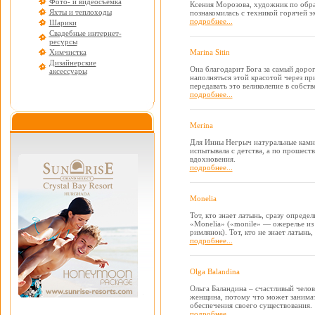
Фото- и видеосъемка
Ксения Морозова, художник по обра
Яхты и теплоходы
познакомилась с техникой горячей э
подробнее...
Шарики
Свадебные интернет-
ресурсы
Химчистка
Marina Sitin
Дизайнерские
Она благодарит Бога за самый дорог
аксессуары
наполняться этой красотой через при
передавать это великолепие в собст
подробнее...
Merina
Для Инны Негрыч натуральные камни
испытывала с детства, а по прошеств
вдохновения.
подробнее...
Monelia
Тот, кто знает латынь, сразу опред
«Monelia» («monile» — ожерелье из
римлянок). Тот, кто не знает латынь,
подробнее...
Olga Balandina
Ольга Баландина – счастливый челов
женщина, потому что может занимать
обеспечения своего существования.
подробнее...