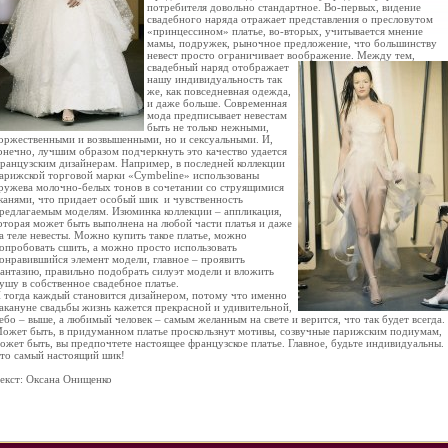
потребителя довольно стандартное. Во-первых, видение
свадебного наряда отражает представления о пресловутом
«принцессином» платье, во-вторых, учитывается мнение
мамы, подружек, рыночное предложение, что большинству
невест просто ограничивает воображение. Между тем,
свадебный
наряд отображает
нашу индивидуальность так
же, как повседневная одежда,
и даже больше. Современная
мода предписывает невестам
быть не только нежными,
оржественными и возвышенными, но и сексуальными. И,
онечно, лучшим образом подчеркнуть это качество удается
ранцузским дизайнерам. Например, в последней коллекции
арижской торговой марки «Cymbeline» использованы
ружева молочно-белых тонов в сочетании со струящимися
канями, что придает особый шик и чувственность
редлагаемым моделям. Изюминка коллекции – аппликация,
оторая может быть выполнена на любой части платья и даже
а теле невесты. Можно купить такое платье, можно
опробовать сшить, а можно просто использовать
онравившийся элемент модели, главное – проявить
антазию, правильно подобрать силуэт модели и вложить
ушу в собственное свадебное платье.
 тогда каждый становится дизайнером, потому что именно
акануне свадьбы жизнь кажется прекрасной и удивительной,
ебо – выше, а любимый человек – самым желанным на свете и верится, что так будет всегда.
ожет быть, в придуманном платье проскользнут мотивы, созвучные парижским подиумам,
ожет быть, вы предпочтете настоящее французское платье. Главное, будьте индивидуальны.
то самый настоящий шик!
екст: Оксана Онищенко