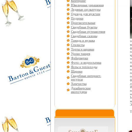
Кейтеринг
Ювелирные украшения
Ледяные скульптуры
Одежда для мужчин
Подарки
Пригласительные
Свадебные букеты
Свадебные путешествия
Свадебные салоны
Тамада и музыка
т
к
Стилисты
ф
Торты и караваи
п
Уроки танцев
к
Фейерверки
т
п
Фото- и видеосъемка
к
Яхты и теплоходы
н
Шарики
п
Свадебные интернет-
п
ресурсы
ф
д
Химчистка
И
Дизайнерские
н
аксессуары
н
М
м
Э
Т