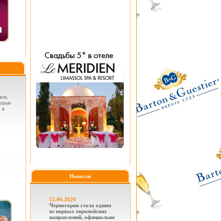
ком.
торые
 в
Новости
12.06.2020
Черногория стала одним
из первых европейских
направлений, официально