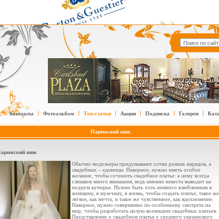
Контакты
Фотоальбом
Топ-статьи
Акции
Подписка
Галереи
Кат
Парижский шик
арижский шик
Обычно модельеры придумывают сотни разных нарядов, а
свадебных – единицы. Наверное, нужно иметь особое
желание, чтобы сочинить свадебное платье: к нему всегда
слишком много внимания, ведь именно невеста выводит на
подиум кутюрье. Нужно быть хоть немного влюбленным в
женщину, в мужчину, в жизнь, чтобы создать платье, такое же
легкое, как мечта, и такое же чувственное, как вдохновение.
Наверное, нужно совершенно по-особенному смотреть на
мир, чтобы разработать целую коллекцию свадебных платьев.
Представление о свадебном платье у среднего украинского