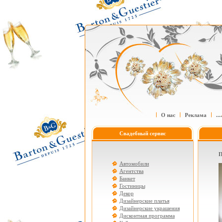
О нас
Реклама
....
Свадебный сервис
П
Автомобили
Агентства
Банкет
Гостиницы
Декор
Дизайнерские платья
Дизайнерские украшения
Дисконтная программа