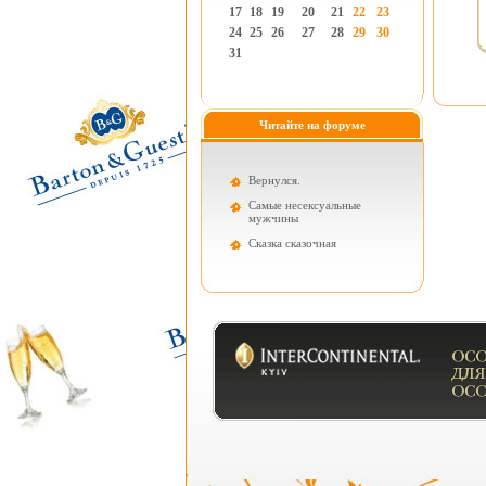
17
18
19
20
21
22
23
24
25
26
27
28
29
30
31
Читайте на форуме
Вернулся.
Самые несексуальные
мужчины
Cказка сказочная