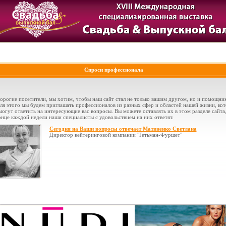
Спроси профессионала
орогие посетители, мы хотим, чтобы наш сайт стал не только вашим другом, но и помощни
ля этого мы будем приглашать профессионалов из разных сфер и областей нашей жизни, ко
могут ответить на интересующие вас вопросы. Вы можете оставлять их в этом разделе сайта,
онце каждой недели наши специалисты с удовольствием на них ответят.
Сегодня на Ваши вопросы отвечает Матвиенко Светлана
Директор кейтеринговой компании "Гетьман-Фуршет"