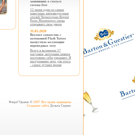
заявивших о статусе
corona-free
12 июня один из самых
известных пятизвездочных
отелей Черногории Regent
Porto Montenegro снова
открывает свои двери
31.05.2020
Beyonce совместно с
компанией Flash Tattoo
выпустила коллекцию
переводных тату
Всего в коллекции 57
рисунков, которыми певица
постоянно себя украшает. И
наступившее лето для этого
- самое лучшее время
Флерd’Оранж ©
2007 Все права защищены
Создание сайта
Дельта Сервис