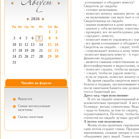
-успокаивает и ободряет невесту!
Свидетель до свадьбы:
- готовит мальчишник;
- помогает жениху заказать место п
- на мальчишнике сам мало пьет и сл
2026
Свидетельница на свадьбе:
- первая появляется в доме невесты
Пн
Вт
Ср
Чт
Пт
Сб
Вс
- держит у себя косметику, платочки
1
2
- проверяет, все ли необходимое для
-«продает» невесту;
3
4
5
6
7
8
9
- помогает невесте справляться с пла
- все время успокаивает и ободряет 
10
11
12
13
14
15
16
Свидетель на свадьбе: - следит, чт
17
18
19
20
21
22
23
- сопровождает жениха к дому неве
-помогает выкупать невесту - и торга
24
25
26
27
28
29
30
финансово поддерживает;
- является главным ответственным з
31
фотографирование и видеосъемку, н
- помогает следить, чтобы на празд
- следит, чтобы не украли невесту;
- если ее украли, помогает жениху и
Во время свадьбы свидетели вместе
Читайте на форуме
букеты и подарки, организовывают к
после окончания банкета они должны
стол и банкетный зал.
Дресс-код «при исполнении»
Вернулся.
И это на свадьбе немаловажный во
исключительно праздничной. А вот 
Самые несексуальные
Голливуд» весьма сомнительна. Вед
мужчины
– куда-то бежать, за чем-то следить
ограничиваются. Поэтому, чтобы бы
Cказка сказочная
статистов на свадьбе лучших друзей
А потом они поженились
Жизнь полна приятных сюрпризов. О
сами потом создают семью. Праздни
переживания, сильные эмоции и «со
объединяют двух людей. Такие исто