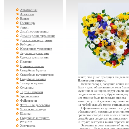
Автомобили
Агентства
Банкет
Гостиницы
Декор
Дизайнерские платья
Дизайнерские украшения
Дисконтная программа
Кейтеринг
Ювелирные украшения
Ледяные скульптуры
Одежда для мужчин
Подарки
Пригласительные
Свадебные букеты
Свадебные путешествия
знают, что у нас традиция свидетеле
Свадебные салоны
Из истории вопроса
Тамада и музыка
Кстати говоря, создание семьи ниг
Брак - дело общественное хотя бы п
Стилисты
мужчина и женщина вдруг стали жит
Торты и караваи
свидетельствовать добрую волю дву
Уроки танцев
церемония была предельно проста - 
Фейерверки
невесты густой вуалью и произноси
на любой свадьбе могли считаться 
Фото- и видеосъемка
Официальная же должность под наз
Яхты и теплоходы
обязанностей, связанных в основном
Шарики
греческой свадьбе нам очень понятн
Свадебные интернет-
свадьбе два свидетеля подписывают
ресурсы
контракт, выступая таким образом п
Значение и роли свидетелей на укр
Химчистка
«дружок». Дело в том, что столети