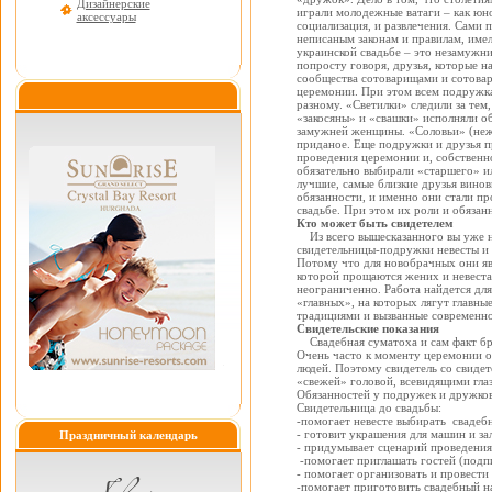
Дизайнерские
играли молодежные ватаги – как юно
аксессуары
социализация, и развлечения. Сами 
неписаным законам и правилам, име
украинской свадьбе – это незамужн
попросту говоря, друзья, которые 
сообщества сотоварищами и сотовар
церемонии. При этом всем подружкам
разному. «Светилки» следили за тем
«закосяны» и «свашки» исполняли о
замужней женщины. «Соловьи» (неже
приданое. Еще подружки и друзья пр
проведения церемонии и, собственно
обязательно выбирали «старшего» и
лучшие, самые близкие друзья вино
обязанности, и именно они стали п
свадьбе. При этом их роли и обязан
Кто может быть свидетелем
Из всего вышесказанного вы уже н
свидетельницы-подружки невесты и 
Потому что для новобрачных они яв
которой прощаются жених и невеста.
неограниченно. Работа найдется для
«главных», на которых лягут главн
традициями и вызванные современн
Свидетельские показания
Свадебная суматоха и сам факт бра
Очень часто к моменту церемонии о
людей. Поэтому свидетель со свидет
«свежей» головой, всевидящими гла
Обязанностей у подружек и дружков
Свидетельница до свадьбы:
-помогает невесте выбирать свадебн
- готовит украшения для машин и зал
Праздничный календарь
- придумывает сценарий проведения
-помогает приглашать гостей (подпи
- помогает организовать и провести
-помогает приготовить свадебный на