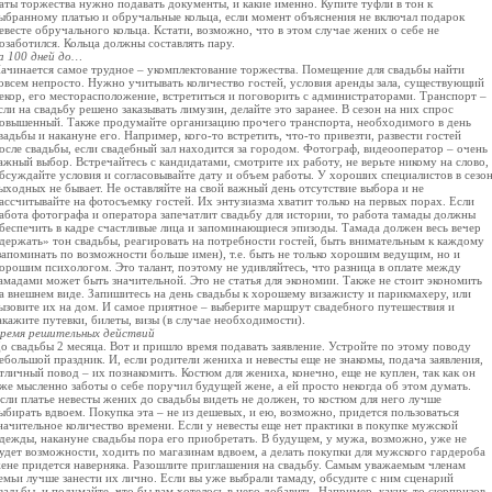
аты торжества нужно подавать документы, и какие именно. Купите туфли в тон к
ыбранному платью и обручальные кольца, если момент объяснения не включал подарок
евесте обручального кольца. Кстати, возможно, что в этом случае жених о себе не
озаботился. Кольца должны составлять пару.
а 100 дней до…
ачинается самое трудное – укомплектование торжества. Помещение для свадьбы найти
овсем непросто. Нужно учитывать количество гостей, условия аренды зала, существующий
екор, его месторасположение, встретиться и поговорить с администраторами. Транспорт –
сли на свадьбу решено заказывать лимузин, делайте это заранее. В сезон на них спрос
овышенный. Также продумайте организацию прочего транспорта, необходимого в день
вадьбы и накануне его. Например, кого-то встретить, что-то привезти, развести гостей
осле свадьбы, если свадебный зал находится за городом. Фотограф, видеооператор – очень
ажный выбор. Встречайтесь с кандидатами, смотрите их работу, не верьте никому на слово,
бсуждайте условия и согласовывайте дату и объем работы. У хороших специалистов в сезо
ыходных не бывает. Не оставляйте на свой важный день отсутствие выбора и не
ассчитывайте на фотосъемку гостей. Их энтузиазма хватит только на первых порах. Если
абота фотографа и оператора запечатлит свадьбу для истории, то работа тамады должны
беспечить в кадре счастливые лица и запоминающиеся эпизоды. Тамада должен весь вечер
держать» тон свадьбы, реагировать на потребности гостей, быть внимательным к каждому
запоминать по возможности больше имен), т.е. быть не только хорошим ведущим, но и
орошим психологом. Это талант, поэтому не удивляйтесь, что разница в оплате между
амадами может быть значительной. Это не статья для экономии. Также не стоит экономить
а внешнем виде. Запишитесь на день свадьбы к хорошему визажисту и парикмахеру, или
ызовите их на дом. И самое приятное – выберите маршрут свадебного путешествия и
акажите путевки, билеты, визы (в случае необходимости).
ремя решительных действий
о свадьбы 2 месяца. Вот и пришло время подавать заявление. Устройте по этому поводу
ебольшой праздник. И, если родители жениха и невесты еще не знакомы, подача заявления,
тличный повод – их познакомить. Костюм для жениха, конечно, еще не куплен, так как он
же мысленно заботы о себе поручил будущей жене, а ей просто некогда об этом думать.
сли платье невесты жених до свадьбы видеть не должен, то костюм для него лучше
ыбирать вдвоем. Покупка эта – не из дешевых, и ею, возможно, придется пользоваться
начительное количество времени. Если у невесты еще нет практики в покупке мужской
дежды, накануне свадьбы пора его приобретать. В будущем, у мужа, возможно, уже не
удет возможности, ходить по магазинам вдвоем, а делать покупки для мужского гардероба
ене придется наверняка. Разошлите приглашения на свадьбу. Самым уважаемым членам
емьи лучше занести их лично. Если вы уже выбрали тамаду, обсудите с ним сценарий
вадьбы, и подумайте, что бы вам хотелось в него добавить. Например, каких-то сюрпризов