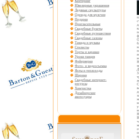
Кейтеринг
Ювелирные украшения
Ледяные скульптуры
Одежда для мужчин
п
Подарки
с
Пригласительные
д
к
Свадебные букеты
п
Свадебные путешествия
ф
Свадебные салоны
О
Тамада и музыка
б
н
Стилисты
п
Торты и караваи
н
Уроки танцев
н
Фейерверки
Н
м
Фото- и видеосъемка
Д
Яхты и теплоходы
З
Шарики
т
Свадебные интернет-
ж
ресурсы
С
в
Химчистка
д
Дизайнерские
з
аксессуары
м
н
у
н
Н
В
ч
м
о
с
г