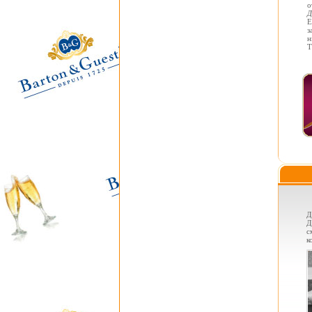
о
Д
Е
з
н
Т
Д
Д
с
к