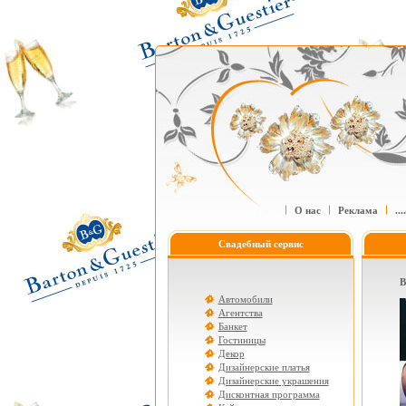
О нас
Реклама
....
Свадебный сервис
В
Автомобили
Агентства
Банкет
Гостиницы
Декор
Дизайнерские платья
Дизайнерские украшения
Дисконтная программа