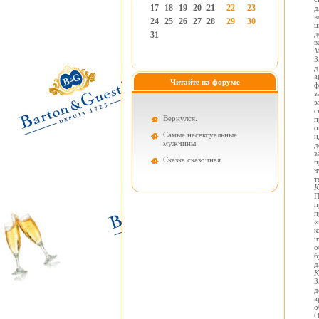
17
18
19
20
21
22
23
д
в
24
25
26
27
28
29
30
ц
д
31
в
М
З
д
а
Читайте на форуме
ф
з
з
с
Вернулся.
п
о
Самые несексуальные
и
мужчины
д
з
Cказка сказочная
п
ч
т
К
П
п
п
«
к
ч
о
б
д
К
З
д
а
о
О