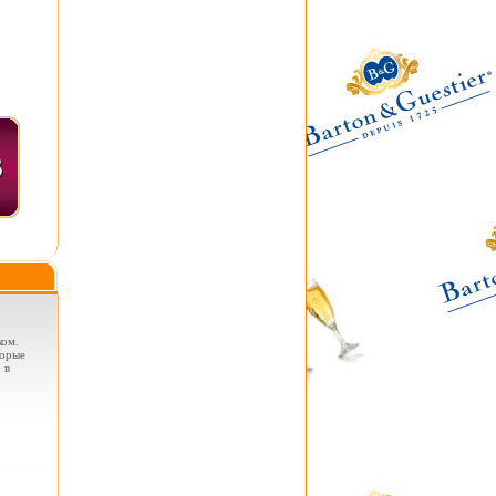
ком.
торые
 в