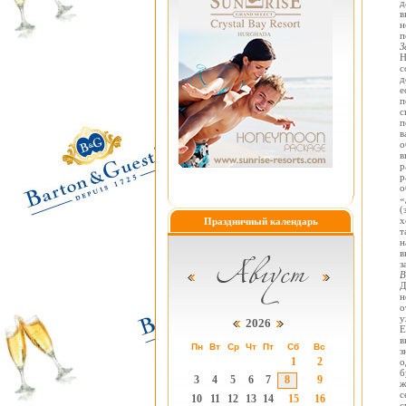
д
в
н
п
З
Н
с
д
е
п
с
п
в
о
в
р
р
о
«
(
х
Праздничный календарь
т
н
в
з
В
Д
н
о
у
2026
Е
в
Пн
Вт
Ср
Чт
Пт
Сб
Вс
з
1
2
о
б
3
4
5
6
7
8
9
ж
с
10
11
12
13
14
15
16
с