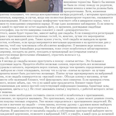
виновники торжества. Какого бы мнения
не были по этому поводу их родители,
мнения жениха и невесты должны быть
приоритетными. Хотя, жизненная
рактика показывает, что иногда консервативные взгляды родителей, с которыми приходиться
читаться, например, в случае, когда они полностью финансируют торжество, оказываются
альновидными. И невеста гораздо комфортнее чувствует себя в шикарном платье, чем в
аком-то повседневно-умеренном наряде. И еще одно жизненное наблюдение. Если невеста
о какой-то причине не хочет надевать фату, со временем, разглядывая свадебные
отографии, она почти наверняка сожалеет о своей «демократичности».
ттого, каким будет торжество, зависит выбор дня свадьбы. Если планируется регистрация
рака с приглашением многочисленных гостей, то, конечно, лучше это мероприятие
азначать на выходной день. Также нужно учесть, чтоб свадьба не выпадала на время
остов, особенно, если предусматривается венчальная церемония и на критические дни у
евесты, чтоб она чувствовала себя абсолютно комфортно. О внешнем виде жениха и
евесты, а также ближайших родственников, тоже стоит позаботиться заблаговременно.
апример, посидеть на диете, походить в тренажерный зал (открытые платья и
ногочисленные фотосъемки обязывают), отрастить волосы и т.д.
ень «Х» выбран
а 4 месяца до свадьбы можно приступить к поиску «платья мечты». Это большая и
рудоемкая задача. Придется обойти несколько салонов, пересмотреть все возможные
урналы и каталоги, перемерить ворох платьев, прежде чем принять определенное решение.
 выбором не стоит откладывать, потому что в случае «платья на прокат» на лучшие
арианты может быть достаточно желающих. Платье лучше зарезервировать на выбранный
ень, если свадьба планируется на «высокий сезон». Обходя салоны и магазины, лучше
авести себе маленький блокнот, чтоб фиксировать свои симпатии. Если примерок очень
ного, можно забыть, где, что и по какой цене предлагается. Блокнот также будет
езаменимым для записи прочей сопутствующей информации (машины, банкетные залы,
крашения, цветы и т.д.). Не стоит заказывать платья у портного, с работой которого лично
е знакомы.
а этом этапе необходимо составить список гостей и позаботиться о приглашениях.
озможно, их придется заказывать. Это оригинально, модно, и даже может дешевле стоить,
ем покупка типовых открыток. Уже можно определиться с приглашением свидетелей. Их
иссия и значение на свадьбе – очень важны, поэтому дружку с дружком важно выбирать
тветственных и доброжелательных. Им тоже заблаговременно нужно подготовиться к
обытию. В зависимости от масштаба свадьбы и собственных пристрастий выберите место
ражданской церемонии, позвоните в выбранный ЗАГС и узнайте, в какой срок да желаемой