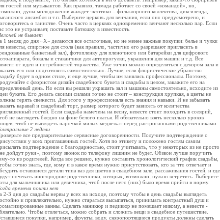
ля гостей или музыкантов. Как правило, тамада работает со своей «командой», но,
озможно, душа молодоженов жаждет экзотики – фольклорного коллектива, диксиленда,
ыганского ансамбля и т.п. Выберите церковь для венчания, если оно предусмотрено, и
оговоритесь о таинстве. Очень часто в церквях одновременно венчают несколько пар. Если
ас это не устраивает, поставьте батюшку в известность.
елочей не бывает
а 1 месяц до дня «Х» делаются все остаточные, но не менее важные покупки: белье и чулки
ля невесты, спиртное для стола (как правило, частично его разрешают пригласить в
рендованные банкетный зал), фотопленку для пленочного или батарейки для цифрового
отоаппарата, бокалы и стаканчики для автопрогулки, украшения для машин и т.д. Все
ависит от идеи и потребностей торжества. Уже точно можно определиться с декором зала и
аказать его или подготовить самостоятельно. Лучше, если флористическое убранство
вадьбу будет в одном стиле, и еще лучше, чтобы им занялись профессионалы. Поэтому,
родумайте с флористом дизайн свадебного букета и свадьбы в целом, закажите его на
пределенный день. Но если вы решили украшать зал и машины самостоятельно, исходите из
деи букета. Его делать своими силами точно не стоит – конструкция хрупкая, а цветы не
олжны терять свежести. Для этого у профессионала есть знания и навыки. И не забывать
аказать каравай и свадебный торт, размер которого будет зависеть от количества
риглашенный гостей. Если свадьба намечена на весну, невесте стоит походить в солярий,
тоб не выглядеть бледно на фоне белого платья. И обязательно взять несколько уроков
анцев, чтоб не выглядеть парочкой милых медвежат перед растроганными родственниками.
онтрольные 2 недели
роверьте все предварительные сервисные договоренности. Получите подтверждение о
рисутствии у всех приглашенных гостей. Хотя по этикету и положено гостям самим
рисылать подтверждение с благодарностью, стоит учитывать, что у некоторых из не просто
не дойдут руки», поэтому звонок по телефону лишним не будет. Обзвон лучше поручить
ому-то из родителей. Когда все решено, нужно составить хронологический график свадьбы,
тобы точно знать, где, кому и в какое время нужно присутствовать, кто за что отвечает и
бсудить оставшиеся детали типа ваз для цветов в свадебном зале, рассаживания гостей, и где
удут ночевать иногородние родственники, которых, возможно, нужно встретить. Выберите
аты для мальчишника или девичника, чтоб после него (них) было время прийти в норму.
огда времени почти нет
а 2-3 дня до свадьбы нервы у всех на исходе, поэтому чтобы в день свадьбы выглядеть
остойно и привлекательно, нужно стараться высыпаться, принимать контрастный душ и
роматизированные ванны. Сделать маникюр и педикюр не помешает никому, а невесте -
бязательно. Чтобы отвлечься, можно собрать и сложить вещи в свадебное путешествие.
ставшиеся покупки, например, фрукты, воду, скоропортящиеся продукты должны сделать