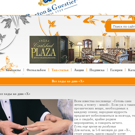
Контакты
Фотоальбом
Топ-статьи
Акции
Подписка
Галереи
Кат
Все ходы ко дню «Х»
се ходы ко дню «Х»
Всем известна пословица: «Готовь сани
летом, а телегу - зимой». Если уж о таки
прозаических вещах, необходимых к
каждому сезону, народная мудрость
предлагает побеспокоиться за полгода, т
уж о свадьбе, крайне редком
мероприятии, и говорить нечего.
Есть еще время на раздумья
Для начала, за 5-6 месяцев до дня «Х»,
стоит решить, какую свадьбу хотят