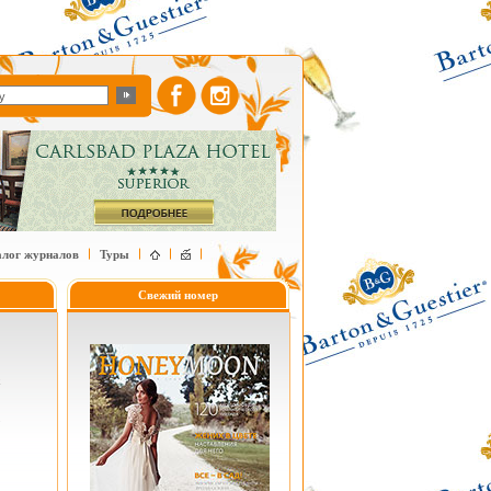
алог журналов
Туры
Свежий номер
х
о