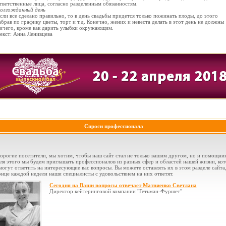
тветственные лица, согласно разделенным обязанностям.
олгожданный день
сли все сделано правильно, то в день свадьбы придется только пожинать плоды, до этого
абрав по графику цветы, торт и т.д. Конечно, жених и невеста делать в этот день не должны
ичего, кроме как дарить улыбки окружающим.
екст: Анна Ленивцева
Спроси профессионала
орогие посетители, мы хотим, чтобы наш сайт стал не только вашим другом, но и помощни
ля этого мы будем приглашать профессионалов из разных сфер и областей нашей жизни, ко
могут ответить на интересующие вас вопросы. Вы можете оставлять их в этом разделе сайта,
онце каждой недели наши специалисты с удовольствием на них ответят.
Сегодня на Ваши вопросы отвечает Матвиенко Светлана
Директор кейтеринговой компании "Гетьман-Фуршет"