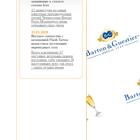
заявивших о статусе
corona-free
12 июня один из самых
известных пятизвездочных
отелей Черногории Regent
Porto Montenegro снова
открывает свои двери
31.05.2020
Beyonce совместно с
компанией Flash Tattoo
выпустила коллекцию
переводных тату
Всего в коллекции 57
рисунков, которыми певица
постоянно себя украшает. И
наступившее лето для этого
- самое лучшее время