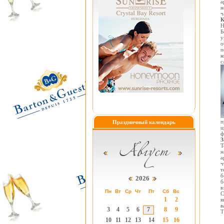
а
н
ч
К
Н
Б
у
о
п
к
с
п
Праздничный календарь
ц
ф
З
Т
н
а
ч
т
б
2026
б
в
Пн
Вт
Ср
Чт
Пт
Сб
Вс
С
1
2
в
в
3
4
5
6
7
8
9
Т
10
11
12
13
14
15
16