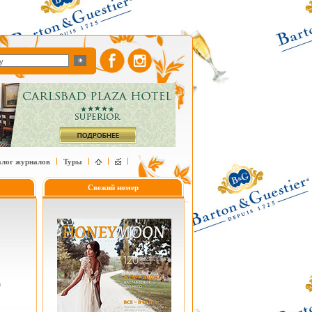
алог журналов
Туры
Свежий номер
в