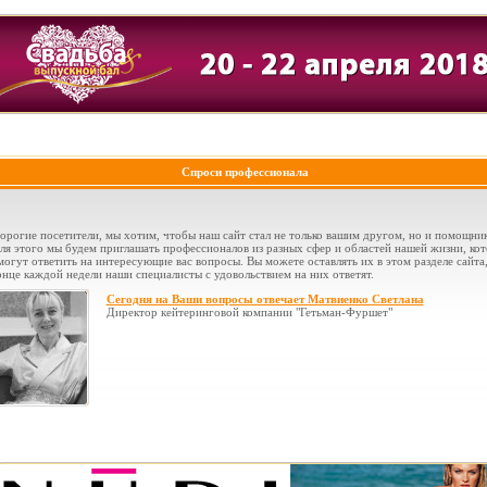
Спроси профессионала
орогие посетители, мы хотим, чтобы наш сайт стал не только вашим другом, но и помощни
ля этого мы будем приглашать профессионалов из разных сфер и областей нашей жизни, ко
могут ответить на интересующие вас вопросы. Вы можете оставлять их в этом разделе сайта,
онце каждой недели наши специалисты с удовольствием на них ответят.
Сегодня на Ваши вопросы отвечает Матвиенко Светлана
Директор кейтеринговой компании "Гетьман-Фуршет"