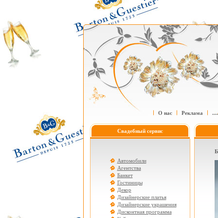
О нас
Реклама
....
Свадебный сервис
Б
Автомобили
Агентства
Банкет
Гостиницы
Декор
Дизайнерские платья
Дизайнерские украшения
Дисконтная программа