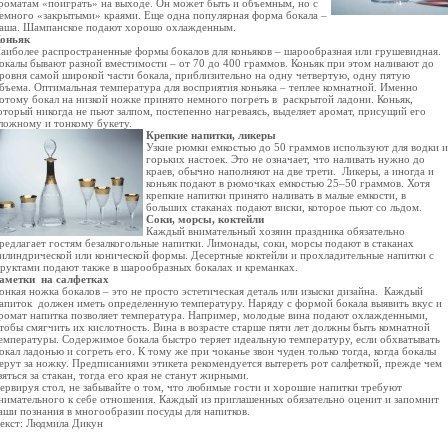
роматам «поиграть» на выходе. Он может быть и объемным, но с
емного «закрытыми» краями. Еще одна популярная форма бокала –
аша. Шампанское подают хорошо охлажденным.
оньяк
аиболее распространенные формы бокалов для коньяков – шарообразная или грушевидная.
окалы бывают разной вместимости – от 70 до 400 граммов. Коньяк при этом наливают до
ровня самой широкой части бокала, приблизительно на одну четвертую, одну пятую
бъема. Оптимальная температура для восприятия коньяка – теплее комнатной. Именно
отому бокал на низкой ножке принято немного погреть в раскрытой ладони. Коньяк,
оторый никогда не пьют залпом, постепенно нагреваясь, выделяет аромат, присущий его
ложному и тонкому букету.
Крепкие напитки, ликеры
Узкие рюмки емкостью до 50 граммов используют для водки и
горьких настоек. Это не означает, что наливать нужно до
краев, обычно наполняют на две трети. Ликеры, а иногда и
коньяк подают в рюмочках емкостью 25–50 граммов. Хотя
крепкие напитки принято наливать в малые емкости, в
больших стаканах подают виски, которое пьют со льдом.
Соки, морсы, коктейли
Каждый внимательный хозяин праздника обязательно
редлагает гостям безалкогольные напитки. Лимонады, соки, морсы подают в стаканах
илиндрической или конической формы. Десертные коктейли и прохладительные напитки с
руктами подают также в шарообразных бокалах и креманках.
аметки на салфетках
онкая ножка бокалов – это не просто эстетическая деталь или изыски дизайна. Каждый
апиток должен иметь определенную температуру. Наряду с формой бокала выявить вкус и
ромат напитка позволяет температура. Например, молодые вина подают охлажденными,
тобы смягчить их кислотность. Вина в возрасте старше пяти лет должны быть комнатной
емпературы. Содержимое бокала быстро теряет идеальную температуру, если обхватывать
окал ладонью и согреть его. К тому же при чоканье звон чуден только тогда, когда бокалы
ерут за ножку. Предписаниями этикета рекомендуется вытереть рот салфеткой, прежде чем
зяться за стакан, тогда его края не станут жирными.
ервируя стол, не забывайте о том, что любимые гости и хорошие напитки требуют
нимательного к себе отношения. Каждый из приглашенных обязательно оценит и запомнит
аши познания в многообразии посуды для напитков.
екст: Людмила Дикун