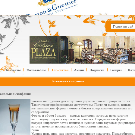
Контакты
Фотоальбом
Топ-статьи
Акции
Подписка
Галереи
Кат
Бокальная симфония
окальная симфония
Бокал – инструмент для получения удовольствия от процесса пития.
Так считают профессионалы-дегустаторы. Пьете ли вы вино, коньяк
или шампанское, форма и емкость бокала предназначена выявлять его
содержимое.
Форма и объем бокалов – первые критерии, которые помогают по-
настоящему ощутить вкус и запах напитка. Определенная форма
посуды направляет поток напитка в нужные зоны вкусовых рецепторо
во рту, помогая насладиться особенностями напитка.
Вина
Умение пить вино, как известно, подлинное искусство. Понадобились