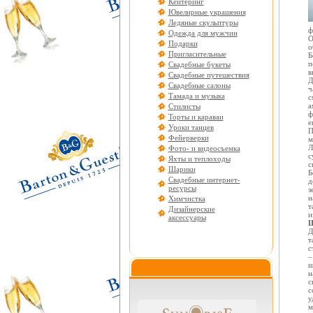
Кейтеринг
Ювелирные украшения
Ледяные скульптуры
ф
Одежда для мужчин
О
Подарки
о
Пригласительные
Б
п
Свадебные букеты
в
Свадебные путешествия
Д
Свадебные салоны
ч
Тамада и музыка
с
а
Стилисты
ф
Торты и караваи
е
Уроки танцев
П
Фейерверки
м
Л
Фото- и видеосъемка
с
Яхты и теплоходы
с
Шарики
Б
Свадебные интернет-
д
ресурсы
з
н
Химчистка
т
Дизайнерские
и
аксессуары
Ш
Д
т
с
–
ш
н
с
с
у
м