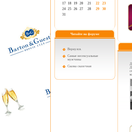
17
18
19
20
21
22
23
24
25
26
27
28
29
30
31
Читайте на форуме
Вернулся.
Самые несексуальные
мужчины
Д
Cказка сказочная
Д
с
к