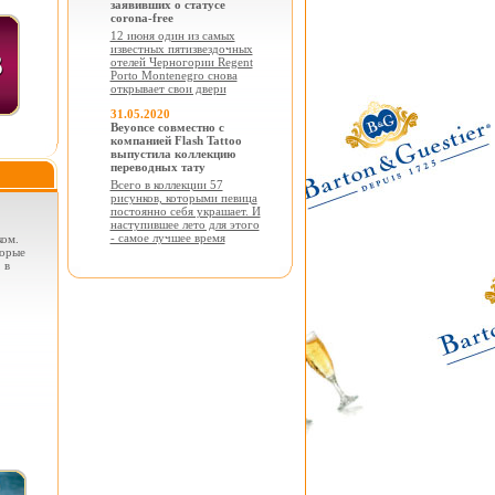
заявивших о статусе
corona-free
12 июня один из самых
известных пятизвездочных
отелей Черногории Regent
Porto Montenegro снова
открывает свои двери
31.05.2020
Beyonce совместно с
компанией Flash Tattoo
выпустила коллекцию
переводных тату
Всего в коллекции 57
рисунков, которыми певица
постоянно себя украшает. И
наступившее лето для этого
- самое лучшее время
ком.
торые
 в