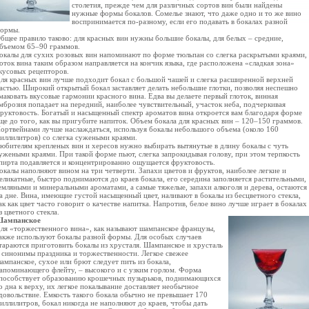
столетия, прежде чем для различных сортов вин были найдены
нужные формы бокалов. Сомелье знают, что даже одно и то же вино
воспринимается по-разному, если его подавать в бокалах разной
ормы.
бщее правило таково: для красных вин нужны большие бокалы, для белых – средние,
бъемом 65–90 граммов.
окалы для сухих розовых вин напоминают по форме тюльпан со слегка раскрытыми краями,
оток вина таким образом направляется на кончик языка, где расположена «сладкая зона»
кусовых рецепторов.
ля красных вин лучше подходит бокал с большой чашей и слегка расширенной верхней
астью. Широкий открытый бокал заставляет делать небольшие глотки, позволяя неспешно
маковать вкусовые гармонии красного вина. Едва вы делаете первый глоток, винная
мброзия попадает на передний, наиболее чувствительный, участок неба, подчеркивая
руктовость. Богатый и насыщенный спектр ароматов вина откроется вам благодаря форме
ще до того, как вы пригубите напиток. Объем бокала для красных вин – 120–150 граммов.
ортвейнами лучше наслаждаться, используя бокалы небольшого объема (около 160
иллилитров) со слегка сужеными краями.
юбителям крепленых вин и хересов нужно выбирать вытянутые в длину бокалы с чуть
ужеными краями. При такой форме пьют, слегка запрокидывая голову, при этом терпкость
пирта подавляется и концентрированно ощущается фруктовость.
окалы наполняют вином на три четверти. Запахи цветов и фруктов, наиболее легкие и
еликатные, быстро поднимаются до краев бокала, его середина заполняется растительными,
емляными и минеральными ароматами, а самые тяжелые, запахи алкоголя и дерева, остаются
а дне. Вина, имеющие густой насыщенный цвет, наливают в бокалы из бесцветного стекла,
ак как цвет часто говорит о качестве напитка. Напротив, белое вино лучше играет в бокалах
з цветного стекла.
ампанское
ля «торжественного вина», как называют шампанское французы,
акже используют бокалы разной формы. Для особых случаев
тараются приготовить бокалы из хрусталя. Шампанское и хрусталь
 синонимы праздника и торжественности. Легкое свежее
ампанское, сухое или брют следует пить из бокала,
апоминающего флейту, – высокого и с узким горлом. Форма
пособствует образованию крошечных пузырьков, поднимающихся
о дна к верху, их легкое покалывание доставляет необычное
довольствие. Емкость такого бокала обычно не превышает 170
иллилитров, бокал никогда не наполняют до краев, чтобы дать