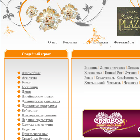
О нас
Реклама
....
Контакты
Фотоальбом
Свадебный сервис
Винница
|
Днепропетровск
|
Донецк
Кировоград
|
Кривой Рог
|
Луганск
|
Автомобили
Агентства
Ровно
|
Севастополь
|
Симферополь
Банкет
Хмельницкий
|
Черкассы
|
Чернигов
Гостиницы
Декор
Дизайнерские платья
Дизайнерские украшения
Дисконтная программа
Кейтеринг
Ювелирные украшения
Ледяные скульптуры
Одежда для мужчин
Подарки
Пригласительные
Свадебные букеты