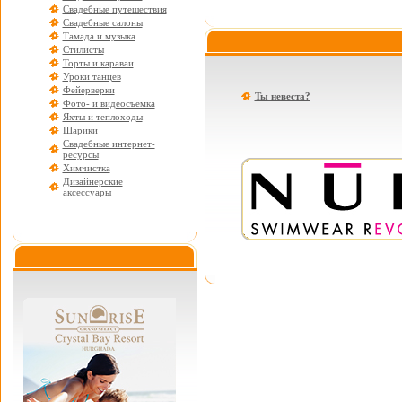
Свадебные путешествия
Свадебные салоны
Тамада и музыка
Стилисты
Торты и караваи
Уроки танцев
Фейерверки
Ты невеста?
Фото- и видеосъемка
Яхты и теплоходы
Шарики
Свадебные интернет-
ресурсы
Химчистка
Дизайнерские
аксессуары