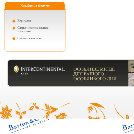
Читайте на форуме
Вернулся.
Самые несексуальные
мужчины
Cказка сказочная