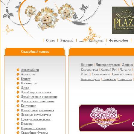
О нас
Реклама
....
Контакты
Фотоальбом
Свадебный сервис
Винница
|
Днепропетровск
|
Донецк
Кировоград
|
Кривой Рог
|
Луганск
|
Автомобили
Агентства
Ровно
|
Севастополь
|
Симферополь
Банкет
Хмельницкий
|
Черкассы
|
Чернигов
Гостиницы
Декор
Дизайнерские платья
Дизайнерские украшения
Дисконтная программа
Кейтеринг
Ювелирные украшения
Ледяные скульптуры
Одежда для мужчин
Подарки
Пригласительные
Свадебные букеты