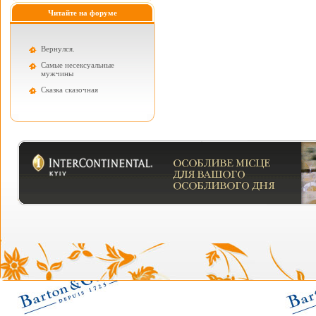
Читайте на форуме
Вернулся.
Самые несексуальные
мужчины
Cказка сказочная