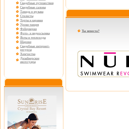
Свадебные путешествия
Свадебные салоны
Тамада и музыка
Стилисты
Торты и караваи
Уроки танцев
Фейерверки
Ты невеста?
Фото- и видеосъемка
Яхты и теплоходы
Шарики
Свадебные интернет-
ресурсы
Химчистка
Дизайнерские
аксессуары