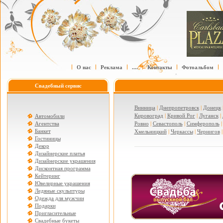
О нас
Реклама
....
Контакты
Фотоальбом
Свадебный сервис
Винница
|
Днепропетровск
|
Донецк
Кировоград
|
Кривой Рог
|
Луганск
|
Автомобили
Агентства
Ровно
|
Севастополь
|
Симферополь
Банкет
Хмельницкий
|
Черкассы
|
Чернигов
Гостиницы
Декор
Дизайнерские платья
Дизайнерские украшения
Дисконтная программа
Кейтеринг
Ювелирные украшения
Ледяные скульптуры
Одежда для мужчин
Подарки
Пригласительные
Свадебные букеты