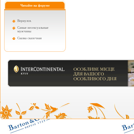
Читайте на форуме
Вернулся.
Самые несексуальные
мужчины
Cказка сказочная