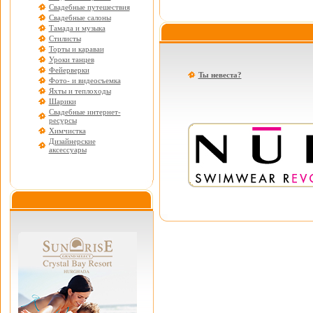
Свадебные путешествия
Свадебные салоны
Тамада и музыка
Стилисты
Торты и караваи
Уроки танцев
Фейерверки
Ты невеста?
Фото- и видеосъемка
Яхты и теплоходы
Шарики
Свадебные интернет-
ресурсы
Химчистка
Дизайнерские
аксессуары