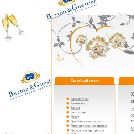
Свадебный сервис
Х
Автомобили
с
Агентства
Банкет
2
Гостиницы
о
Декор
м
Дизайнерские платья
Дизайнерские украшения
М
Дисконтная программа