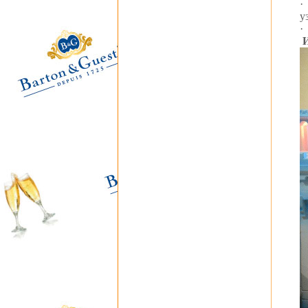
·
у
·