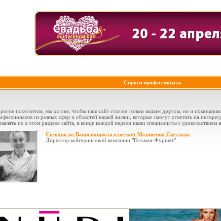
Спроси профессионала
рогие посетители, мы хотим, чтобы наш сайт стал не только вашим другом, но и помощник
офессионалов из разных сфер и областей нашей жизни, которые смогут ответить на интере
тавлять их в этом разделе сайта, в конце каждой недели наши специалисты с удовольствием н
Сегодня на Ваши вопросы отвечает Матвиенко Светлана
Директор кейтеринговой компании "Гетьман-Фуршет"