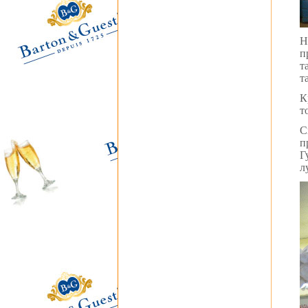
Н
п
т
т
К
т
С
п
Г
л