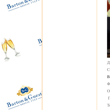
Д
С
В
Ф
О
П
Т