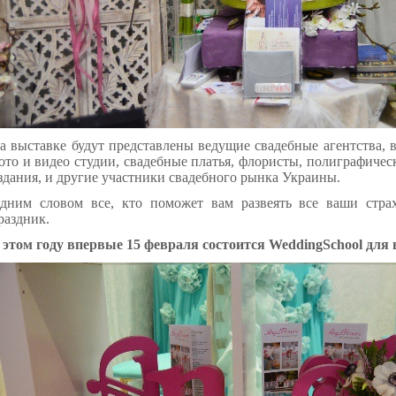
а выставке будут представлены ведущие свадебные агентства,
ото и видео студии, свадебные платья, флористы, полиграфичес
здания, и другие участники свадебного рынка Украины.
дним словом все, кто поможет вам развеять все ваши стра
раздник
.
 этом году впервые 15 февраля состоится WeddingSchool для в