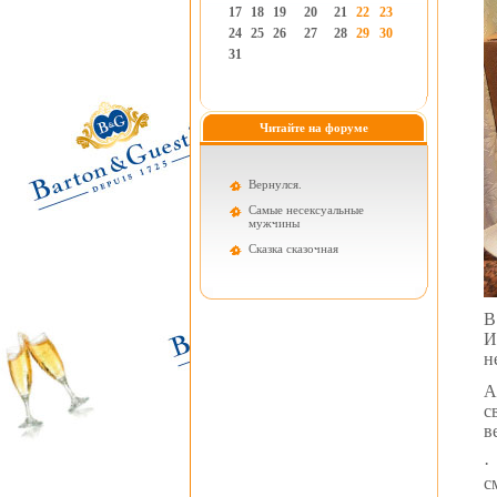
17
18
19
20
21
22
23
24
25
26
27
28
29
30
31
Читайте на форуме
Вернулся.
Самые несексуальные
мужчины
Cказка сказочная
В
И
н
А
с
в
·
с