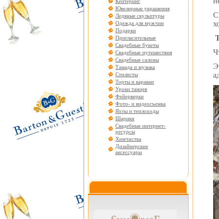
н
Кейтеринг
Ювелирные украшения
С
Ледяные скульптуры
х
Одежда для мужчин
Подарки
Пригласительные
Свадебные букеты
Ч
Свадебные путешествия
Свадебные салоны
Э
Тамада и музыка
а
Стилисты
Торты и караваи
Уроки танцев
Фейерверки
Фото- и видеосъемка
Яхты и теплоходы
Шарики
Свадебные интернет-
ресурсы
Химчистка
Дизайнерские
аксессуары