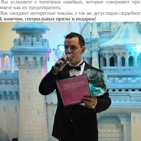
Вы услышите о типичных ошибках, которые совершают при 
знаете как их предотвратить.
Вас ожидают интересные показы, а так же дегустации свадебн
И, конечно, специальные призы и подарки!