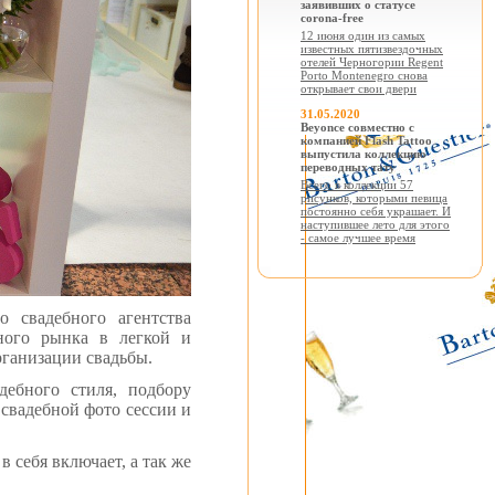
заявивших о статусе
corona-free
12 июня один из самых
известных пятизвездочных
отелей Черногории Regent
Porto Montenegro снова
открывает свои двери
31.05.2020
Beyonce совместно с
компанией Flash Tattoo
выпустила коллекцию
переводных тату
Всего в коллекции 57
рисунков, которыми певица
постоянно себя украшает. И
наступившее лето для этого
- самое лучшее время
о свадебного агентства
ного рынка в легкой и
рганизации свадьбы.
дебного стиля, подбору
 свадебной фото сессии и
в себя включает, а так же
.