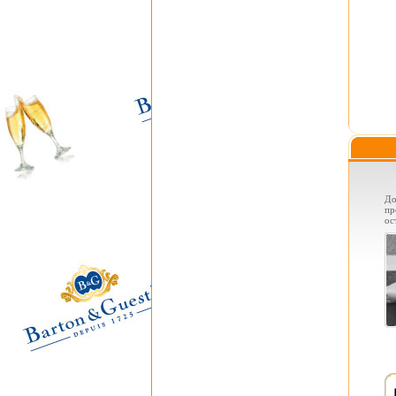
До
пр
ос