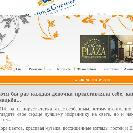
О нас
Реклама
....
Контакты
Фотоальбом
Топ-статьи
Акци
WEDDING SHOW 2014
отя бы раз каждая девочка представляла себе, к
вадьба...
014 год планирует стать для вас особенным, потому что именно 
тдадите свое сердце лучшему избраннику на свете, но и на
ечту...
оре цветов, красивая музыка, восхищенные взгляды гостей и 