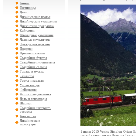
Банкет
Гостиницы
Декор
Дизайнерские платья
Дизайнерские украшения
Дисконтная программа
Кейтеринг
Ювелирные украшения
Ледяные скульптуры
Одежда для мужчин
Подарки
Пригласительные
Свадебные букеты
Свадебные путешествия
Свадебные салоны
Тамада и музыка
Стилисты
Торты и караваи
Уроки танцев
Фейерверки
Фото- и видеосъемка
Яхты и теплоходы
Шарики
Свадебные интернет-
ресурсы
Химчистка
Дизайнерские
аксессуары
1 июня 2015 Venice Simplon-Orient-E
точкой станет вокзал Венеция Санта 