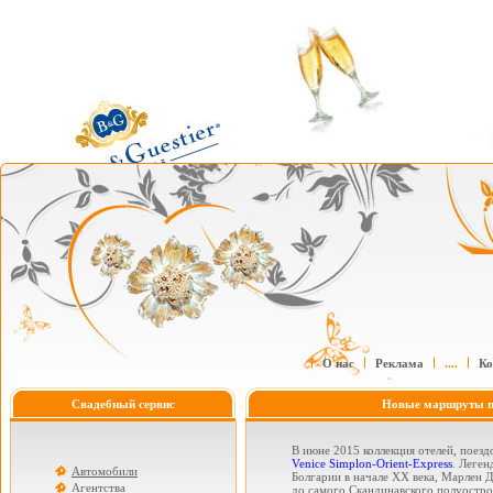
О нас
Реклама
....
Ко
Свадебный сервис
Новые маршруты пут
В июне 2015 коллекция отелей, поезд
Venice Simplon-Orient-Express
. Леген
Автомобили
Болгарии в начале XX века, Марлен 
Агентства
до самого Скандинавского полуостро