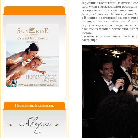
Германии в Копенгаген. В датской с
гала-ужин в эксклюзивном ресторане 
скандинавского путешествия станет 
Вечером 6 июня 2015 поезд Venice S
в Венецию с остановкой на две ночи 
столицы и посетят эксклюзивный гал
борту легендарного поезда гостей ж
в одном из вагонов-ресторанов, цер
поезда.
Стоимость путешествия в одном напра
пассажира.
Праздничный календарь