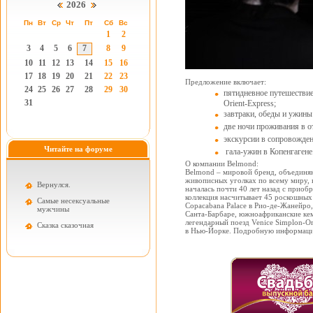
2026
Пн
Вт
Ср
Чт
Пт
Сб
Вс
1
2
3
4
5
6
7
8
9
10
11
12
13
14
15
16
17
18
19
20
21
22
23
Предложение включает:
24
25
26
27
28
29
30
пятидневное путешествие
31
Orient-Express;
завтраки, обеды и ужины
две ночи проживания в от
экскурсии в сопровожден
Читайте на форуме
гала-ужин в Копенгагене
О компании Belmond:
Belmond – мировой бренд, объединяю
живописных уголках по всему миру, н
Вернулся.
началась почти 40 лет назад с приобр
коллекция насчитывает 45 роскошных 
Самые несексуальные
Copacabana Palace в Рио-де-Жанейро,
мужчины
Санта-Барбаре, южноафриканские ке
легендарный поезд Venice Simplon-Or
Cказка сказочная
в Нью-Йорке. Подробную информаци