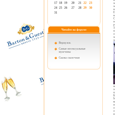
17
18
19
20
21
22
23
з
з
24
25
26
27
28
29
30
н
Е
31
н
С
п
р
З
Читайте на форуме
п
с
з
з
Вернулся.
Самые несексуальные
мужчины
Cказка сказочная
м
т
п
Б
М
к
п
с
с
и