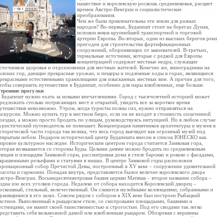
нашествие и королевскую роскошь средневековья, расцвет
времен Австро-Венгрии и социалистические
преобразования.
Чем же были привлекательны эти земли для разных
народов? Во-первых, Будапешт стоит на берегах Дуная,
испокон веков крупнейшей транспортной и торговой
артерии Европы. Во-вторых, один из высоких берегов реки
пригоден для строительства фортификационных
сооружений, обороняющих от завоевателей. В-третьих,
термальные источники, которые с редкой для Европы
концентрацией содержат местные недра, служащие
сточником здоровья и отдохновения для местных жителей. Конечно же, виноградники на
клонах гор, дающие прекрасные урожаи, и пещеры и подземные ходы в горах, являющиеся
рекрасными естественными хранилищами для изысканных местных вин. А причин для того,
тобы совершить путешествие в Будапешт, особенно для пары влюбленных, еще больше.
тренние прогулки
 Будапешт нужно ехать за новыми впечатлениями. Город с тысячелетней историей может
редложить столько потрясающих мест и открытий, увидеть все за короткое время
утешествия невозможно. Утром, когда туристы полны сил, нужно отправляться на
кскурсии. Можно купить тур в местном бюро, если он не входит в стоимость оплаченной
оездки, а можно просто бродить по улицам, руководствуясь интуицией. Но в любом случае
уристический путеводитель не помешает. Концентрация памятников архитектуры и музеев в
сторической части города так велика, что весь город выглядит как огромный музей под
ткрытым небом. Недаром исторический центр Будапешта внесен в список ЮНЕСКО как
ировое культурное наследие. Историческим центром города считается Замковая гора,
оторая возвышается со стороны Буды. Целыми днями можно бродить по средневековым
лицам и площадям Замковой горы, рассматривая дома в стиле барокко и рококо с фасадами,
крашенными рельефами и статуями в нишах. В центре Замковой горы расположен
оронационный собор Пречистой Девы, построенный в XV веке – сооружение удивительной
расоты и гармонии. Попадая внутрь, представляется былое величие королевского двора
встро-Венгрии. Восьмидесятиметровая башня церкви Матяша – второе название собора –
идна изо всех уголков города. Недалеко от собора находится Королевский дворец –
оскошный, стильный, величественный. Он славится музейными коллекциями, собранными и
ранящимися в его залах. Совсем рядом с собором в XIX веке был построен Рыбацкий
астион. Выполненный в рыцарском стиле, со смотровыми площадками, башнями и
естницами, он манит своей таинственностью и строгостью. Под его сводами так легко
редставить себя вельможной дамой или влюбленным рыцарем. Обозревая с вершины