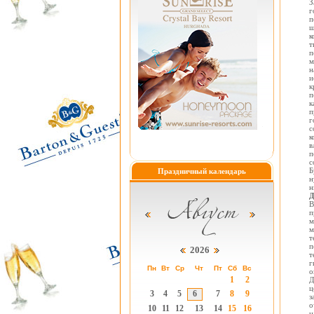
З
г
п
ш
к
т
п
м
н
и
к
п
к
п
г
с
к
в
п
с
Б
Праздничный календарь
н
Д
В
п
м
м
т
п
2026
т
г
Пн
Вт
Ср
Чт
Пт
Сб
Вс
о
1
2
Д
ц
3
4
5
6
7
8
9
з
о
10
11
12
13
14
15
16
н