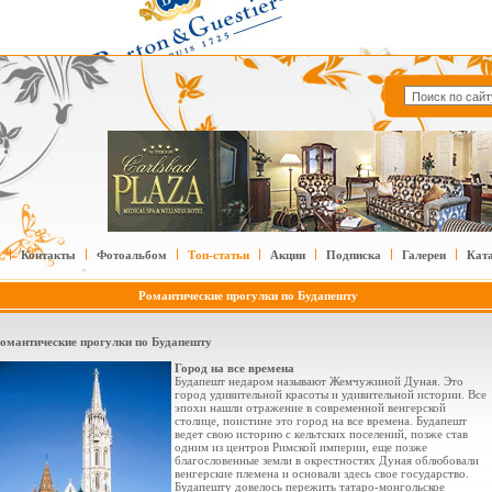
Контакты
Фотоальбом
Топ-статьи
Акции
Подписка
Галереи
Кат
Романтические прогулки по Будапешту
омантические прогулки по Будапешту
Город на все времена
Будапешт недаром называют Жемчужиной Дуная. Это
город удивительной красоты и удивительной истории. Все
эпохи нашли отражение в современной венгерской
столице, поистине это город на все времена. Будапешт
ведет свою историю с кельтских поселений, позже став
одним из центров Римской империи, еще позже
благословенные земли в окрестностях Дуная облюбовали
венгерские племена и основали здесь свое государство.
Будапешту довелось пережить татаро-монгольское