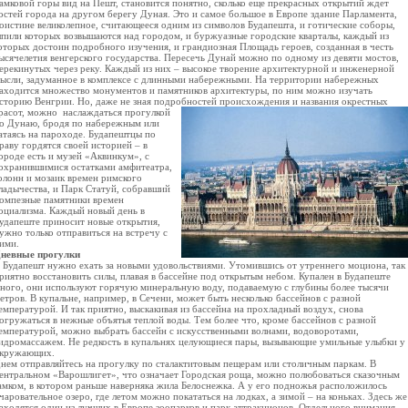
амковой горы вид на Пешт, становится понятно, сколько еще прекрасных открытий ждет
остей города на другом берегу Дуная. Это и самое большое в Европе здание Парламента,
оистине великолепное, считающееся одним из символов Будапешта, и готические соборы,
пили которых возвышаются над городом, и буржуазные городские кварталы, каждый из
оторых достоин подробного изучения, и грандиозная Площадь героев, созданная в честь
ысячелетия венгерского государства. Пересечь Дунай можно по одному из девяти мостов,
ерекинутых через реку. Каждый из них – высокое творение архитектурной и инженерной
ысли, задуманное в комплексе с длинными набережными. На территории набережных
аходится множество монументов и памятников архитектуры, по ним можно изучать
сторию Венгрии. Но, даже не зная подробностей происхождения и названия окрестных
расот, можно
наслаждаться прогулкой
о Дунаю, бродя по набережным или
атаясь на пароходе. Будапештцы по
раву гордятся своей историей – в
ороде есть и музей «Аквинкум», с
охранившимися остатками амфитеатра,
олонн и мозаик времен римского
ладычества, и Парк Статуй, собравший
омпезные памятники времен
оциализма. Каждый новый день в
удапеште приносит новые открытия,
ужно только отправиться на встречу с
ними.
невные прогулки
 Будапешт нужно ехать за новыми удовольствиями. Утомившись от утреннего моциона, так
риятно восстановить силы, плавая в бассейне под открытым небом. Купален в Будапеште
ного, они используют горячую минеральную воду, подаваемую с глубины более тысячи
етров. В купальне, например, в Сечени, может быть несколько бассейнов с разной
емпературой. И так приятно, выскакивая из бассейна на прохладный воздух, снова
огружаться в нежные объятья теплой воды. Тем более что, кроме бассейнов с разной
емпературой, можно выбрать бассейн с искусственными волнами, водоворотами,
идромассажем. Не редкость в купальнях целующиеся пары, вызывающие умильные улыбки у
кружающих.
нем отправляйтесь на прогулку по сталактитовым пещерам или столичным паркам. В
ентральном «Варошлигет», что означает Городская роща, можно полюбоваться сказочным
амком, в котором раньше наверняка жила Белоснежка. А у его подножья расположилось
чаровательное озеро, где летом можно покататься на лодках, а зимой – на коньках. Здесь же
аходятся один из лучших в Европе зоопарков и парк аттракционов. Отдельного внимания