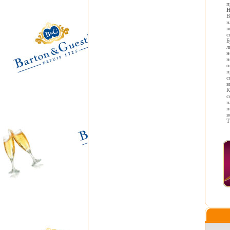
п
Н
В
н
в
с
Б
л
н
н
о
п
с
в
К
с
н
п
в
Т