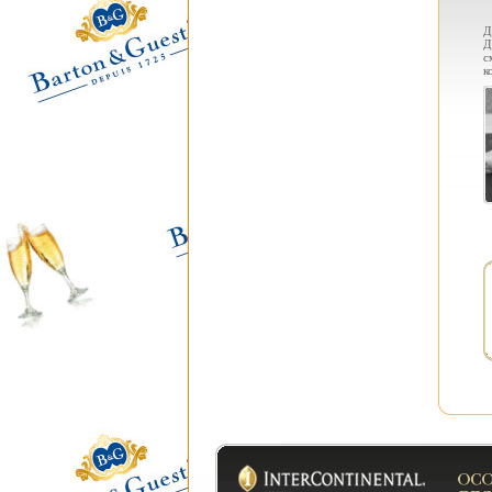
Д
Д
с
к