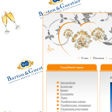
О нас
Реклама
....
Свадебный сервис
Р
Автомобили
Агентства
Банкет
Гостиницы
Декор
Дизайнерские платья
Дизайнерские украшения
Дисконтная программа