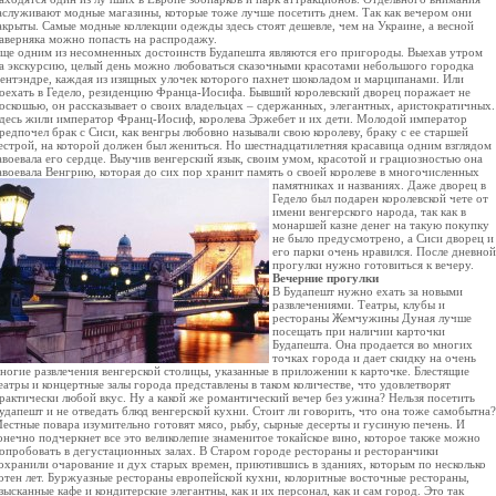
аслуживают модные магазины, которые тоже лучше посетить днем. Так как вечером они
акрыты. Самые модные коллекции одежды здесь стоят дешевле, чем на Украине, а весной
аверняка можно попасть на распродажу.
ще одним из несомненных достоинств Будапешта являются его пригороды. Выехав утром
а экскурсию, целый день можно любоваться сказочными красотами небольшого городка
ентэндре, каждая из изящных улочек которого пахнет шоколадом и марципанами. Или
оехать в Гедело, резиденцию Франца-Иосифа. Бывший королевский дворец поражает не
оскошью, он рассказывает о своих владельцах – сдержанных, элегантных, аристократичных.
десь жили император Франц-Иосиф, королева Эржебет и их дети. Молодой император
редпочел брак с Сиси, как венгры любовно называли свою королеву, браку с ее старшей
естрой, на которой должен был жениться. Но шестнадцатилетняя красавица одним взглядом
авоевала его сердце. Выучив венгерский язык, своим умом, красотой и грациозностью она
авоевала Венгрию, которая до сих пор хранит память о своей королеве
в многочисленных
памятниках и названиях. Даже дворец в
Гедело был подарен королевской чете от
имени венгерского народа, так как в
монаршей казне денег на такую покупку
не было предусмотрено, а Сиси дворец и
его парки очень нравился. После дневной
прогулки нужно готовиться к вечеру.
Вечерние прогулки
В Будапешт нужно ехать за новыми
развлечениями. Театры, клубы и
рестораны Жемчужины Дуная лучше
посещать при наличии карточки
Будапешта. Она продается во многих
точках города и дает скидку на очень
ногие развлечения венгерской столицы, указанные в приложении к карточке. Блестящие
еатры и концертные залы города представлены в таком количестве, что удовлетворят
рактически любой вкус. Ну а какой же романтический вечер без ужина? Нельзя посетить
удапешт и не отведать блюд венгерской кухни. Стоит ли говорить, что она тоже самобытна?
естные повара изумительно готовят мясо, рыбу, сырные десерты и гусиную печень. И
онечно подчеркнет все это великолепие знаменитое токайское вино, которое также можно
опробовать в дегустационных залах. В Старом городе рестораны и ресторанчики
охранили очарование и дух старых времен, приютившись в зданиях, которым по несколько
отен лет. Буржуазные рестораны европейской кухни, колоритные восточные рестораны,
зысканные кафе и кондитерские элегантны, как и их персонал, как и сам город. Это так