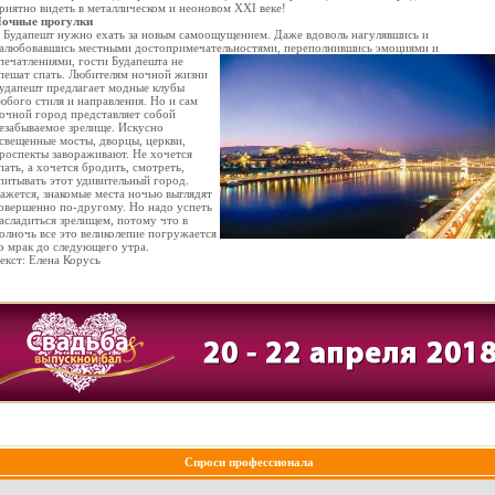
риятно видеть в металлическом и неоновом XXI веке!
очные прогулки
 Будапешт нужно ехать за новым самоощущением. Даже вдоволь нагулявшись и
алюбовавшись местными достопримечательностями,
переполнившись эмоциями и
печатлениями, гости Будапешта не
пешат спать. Любителям ночной жизни
удапешт предлагает модные клубы
юбого стиля и направления. Но и сам
очной город представляет собой
езабываемое зрелище. Искусно
свещенные мосты, дворцы, церкви,
роспекты завораживают. Не хочется
пать, а хочется бродить, смотреть,
питывать этот удивительный город.
ажется, знакомые места ночью выглядят
овершенно по-другому. Но надо успеть
асладиться зрелищем, потому что в
олночь все это великолепие погружается
о мрак до следующего утра.
екст: Елена Корусь
Спроси профессионала