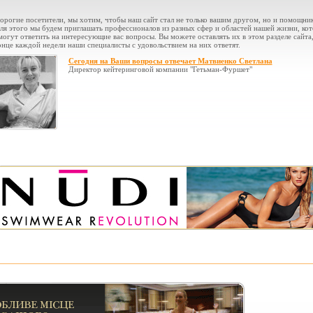
орогие посетители, мы хотим, чтобы наш сайт стал не только вашим другом, но и помощни
ля этого мы будем приглашать профессионалов из разных сфер и областей нашей жизни, ко
могут ответить на интересующие вас вопросы. Вы можете оставлять их в этом разделе сайта,
онце каждой недели наши специалисты с удовольствием на них ответят.
Сегодня на Ваши вопросы отвечает Матвиенко Светлана
Директор кейтеринговой компании "Гетьман-Фуршет"