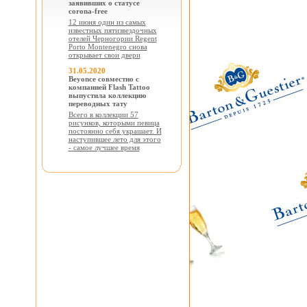
заявивших о статусе
corona-free
12 июня один из самых
известных пятизвездочных
отелей Черногории Regent
Porto Montenegro снова
открывает свои двери
31.05.2020
Beyonce совместно с
компанией Flash Tattoo
выпустила коллекцию
переводных тату
Всего в коллекции 57
рисунков, которыми певица
постоянно себя украшает. И
наступившее лето для этого
- самое лучшее время