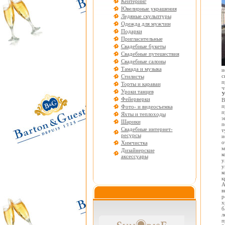
Кейтеринг
Ювелирные украшения
Ледяные скульптуры
Одежда для мужчин
Подарки
Пригласительные
Свадебные букеты
Свадебные путешествия
Свадебные салоны
Тамада и музыка
и
с
Стилисты
п
Торты и караваи
ч
Уроки танцев
У
Фейерверки
В
п
Фото- и видеосъемка
п
Яхты и теплоходы
э
Шарики
п
Свадебные интернет-
т
ресурсы
и
о
Химчистка
м
Дизайнерские
к
аксессуары
у
у
к
к
А
в
р
х
б
л
п