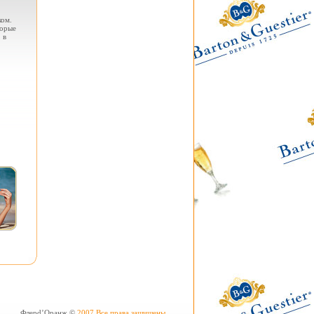
ком.
торые
 в
Флерd’Оранж ©
2007 Все права защищены