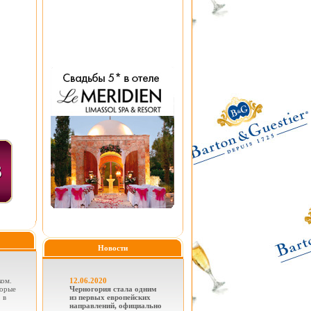
Новости
ком.
12.06.2020
торые
Черногория стала одним
 в
из первых европейских
направлений, официально