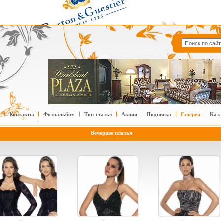
Контакты
Фотоальбом
Топ-статьи
Акции
Подписка
Галереи
Кат
Вечерние платья