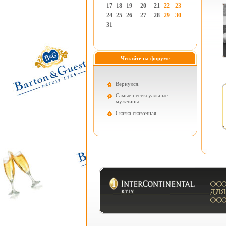
17
18
19
20
21
22
23
24
25
26
27
28
29
30
31
Читайте на форуме
Вернулся.
Самые несексуальные
мужчины
Cказка сказочная