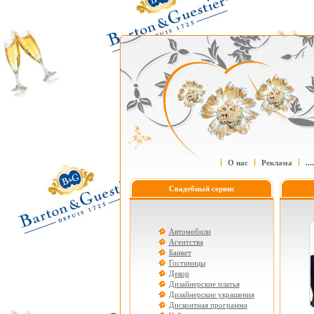
О нас
Реклама
....
Свадебный сервис
Автомобили
Агентства
Банкет
Гостиницы
Декор
Дизайнерские платья
Дизайнерские украшения
Дисконтная программа