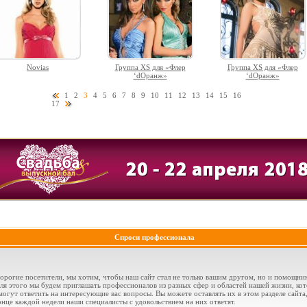
Novias
Группа XS для «Флер
Группа XS для «Флер
‘dОранж»
‘dОранж»
1
2
3
4
5
6
7
8
9
10
11
12
13
14
15
16
17
Спроси профессионала
орогие посетители, мы хотим, чтобы наш сайт стал не только вашим другом, но и помощни
ля этого мы будем приглашать профессионалов из разных сфер и областей нашей жизни, ко
могут ответить на интересующие вас вопросы. Вы можете оставлять их в этом разделе сайта,
онце каждой недели наши специалисты с удовольствием на них ответят.