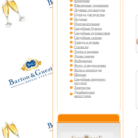
Кейтеринг
Ювелирные украшения
Ледяные скульптуры
Одежда для мужчин
Подарки
Пригласительные
Свадебные букеты
Свадебные путешествия
Свадебные салоны
Тамада и музыка
Стилисты
Торты и караваи
Уроки танцев
Фейерверки
Фото- и видеосъемка
Яхты и теплоходы
Шарики
Свадебные интернет-
ресурсы
Химчистка
Дизайнерские
аксессуары