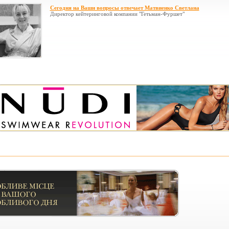
Сегодня на Ваши вопросы отвечает Матвиенко Светлана
Директор кейтеринговой компании "Гетьман-Фуршет"