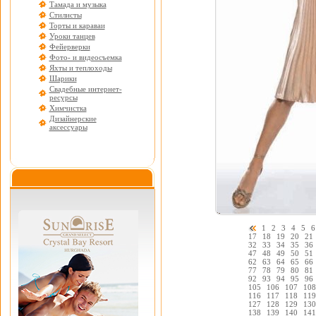
Тамада и музыка
Стилисты
Торты и караваи
Уроки танцев
Фейерверки
Фото- и видеосъемка
Яхты и теплоходы
Шарики
Свадебные интернет-
ресурсы
Химчистка
Дизайнерские
аксессуары
1
2
3
4
5
6
17
18
19
20
21
32
33
34
35
36
47
48
49
50
51
62
63
64
65
66
77
78
79
80
81
92
93
94
95
96
105
106
107
108
116
117
118
119
127
128
129
130
138
139
140
141