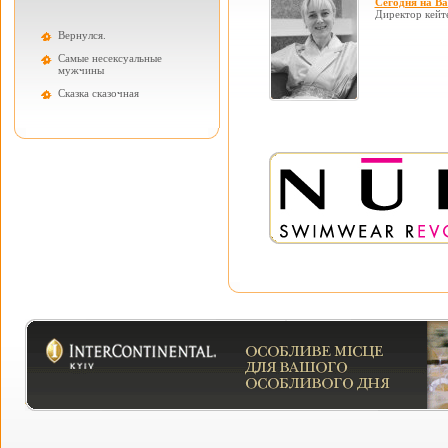
Сегодня на В
Директор кейт
Вернулся.
Самые несексуальные
мужчины
Cказка сказочная