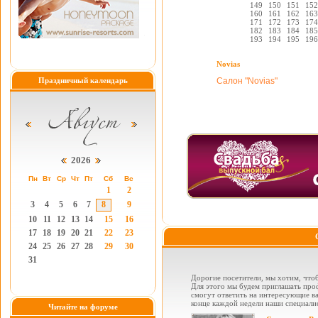
149
150
151
152
160
161
162
163
171
172
173
174
182
183
184
185
193
194
195
196
Novias
Праздничный календарь
Салон "Novias"
2026
Пн
Вт
Ср
Чт
Пт
Сб
Вс
1
2
3
4
5
6
7
8
9
10
11
12
13
14
15
16
17
18
19
20
21
22
23
24
25
26
27
28
29
30
31
Дорогие посетители, мы хотим, чтоб
Для этого мы будем приглашать проф
смогут ответить на интересующие вас
конце каждой недели наши специалис
Читайте на форуме