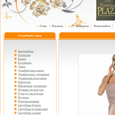
О нас
Реклама
....
Контакты
Фотоальбом
Свадебный сервис
Автомобили
Агентства
Банкет
Гостиницы
Декор
Дизайнерские платья
Дизайнерские украшения
Дисконтная программа
Кейтеринг
Ювелирные украшения
Ледяные скульптуры
Одежда для мужчин
Подарки
Пригласительные
Свадебные букеты
Свадебные путешествия
Свадебные салоны