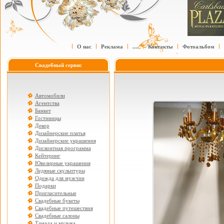
О нас
Реклама
....
Контакты
Фотоальбом
Свадебный сервис
Автомобили
Агентства
Банкет
Гостиницы
Декор
Дизайнерские платья
Дизайнерские украшения
Дисконтная программа
Кейтеринг
Ювелирные украшения
Ледяные скульптуры
Одежда для мужчин
Подарки
Пригласительные
Свадебные букеты
Свадебные путешествия
Свадебные салоны
Тамада и музыка