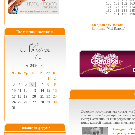
160
161
162
163
171
172
173
174
182
183
184
185
193
194
195
196
Модный дом Юнона
Контакты
"МД Юнона"
Праздничный календарь
2026
Пн
Вт
Ср
Чт
Пт
Сб
Вс
1
2
3
4
5
6
7
8
9
10
11
12
13
14
15
16
17
18
19
20
21
22
23
24
25
26
27
28
29
30
31
Дорогие посетители, мы хотим, чтоб
Для этого мы будем приглашать проф
смогут ответить на интересующие вас
конце каждой недели наши специалис
Читайте на форуме
Сегодня на В
Директор кейт