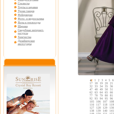
Стилисты
Торты и караваи
Уроки танцев
Фейерверки
Фото- и видеосъемка
Яхты и теплоходы
Шарики
Свадебные интернет-
ресурсы
Химчистка
Дизайнерские
аксессуары
1
2
3
4
5
6
17
18
19
20
21
32
33
34
35
36
47
48
49
50
51
62
63
64
65
66
77
78
79
80
81
92
93
94
95
96
105
106
107
108
116
117
118
119
127
128
129
130
138
139
140
141
149
150
151
152