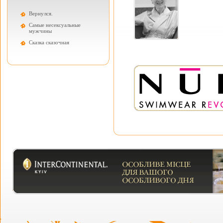
Вернулся.
Самые несексуальные
мужчины
Cказка сказочная