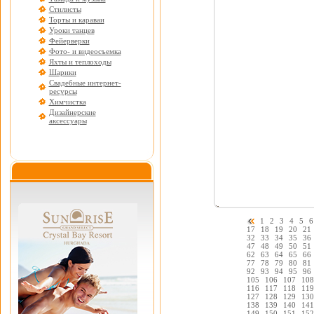
Стилисты
Торты и караваи
Уроки танцев
Фейерверки
Фото- и видеосъемка
Яхты и теплоходы
Шарики
Свадебные интернет-
ресурсы
Химчистка
Дизайнерские
аксессуары
1
2
3
4
5
6
17
18
19
20
21
32
33
34
35
36
47
48
49
50
51
62
63
64
65
66
77
78
79
80
81
92
93
94
95
96
105
106
107
108
116
117
118
119
127
128
129
130
138
139
140
141
149
150
151
152