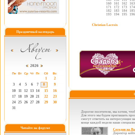
160
161
162
163
171
172
173
174
182
183
184
185
193
194
195
196
Christian Lacroix
Праздничный календарь
2026
Пн
Вт
Ср
Чт
Пт
Сб
Вс
1
2
3
4
5
6
7
8
9
10
11
12
13
14
15
16
17
18
19
20
21
22
23
24
25
26
27
28
29
30
31
Дорогие посетители, мы хотим, чтоб
Для этого мы будем приглашать проф
смогут ответить на интересующие вас
конце каждой недели наши специалис
Читайте на форуме
Сегодня на В
Директор кейт