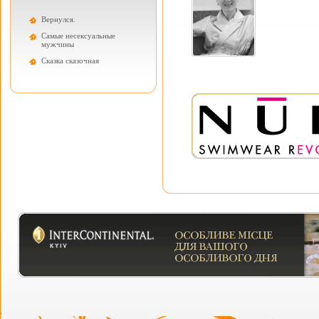
Вернулся.
Самые несексуальные
мужчины
Cказка сказочная