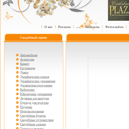
О нас
Реклама
....
Контакты
Фотоальбом
Свадебный сервис
Автомобили
Агентства
Банкет
Гостиницы
Декор
Дизайнерские платья
Дизайнерские украшения
Дисконтная программа
Кейтеринг
Ювелирные украшения
Ледяные скульптуры
Одежда для мужчин
Подарки
Пригласительные
Свадебные букеты
Свадебные путешествия
Свадебные салоны
Тамада и музыка