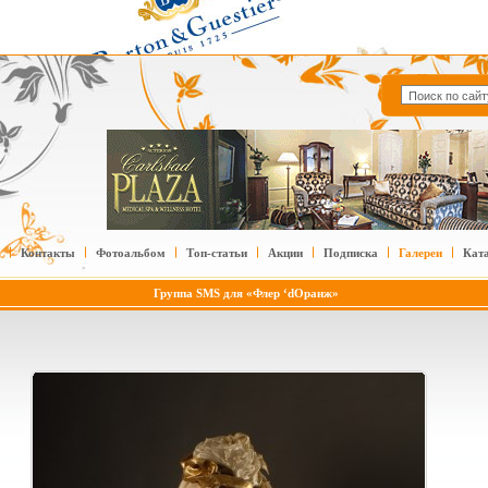
Контакты
Фотоальбом
Топ-статьи
Акции
Подписка
Галереи
Кат
Группа SMS для «Флер ‘dОранж»