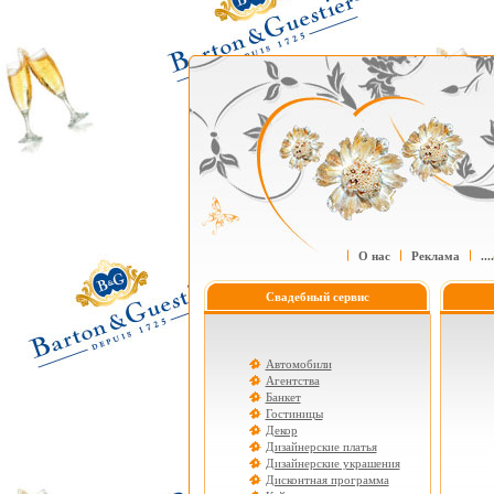
О нас
Реклама
....
Свадебный сервис
Автомобили
Агентства
Банкет
Гостиницы
Декор
Дизайнерские платья
Дизайнерские украшения
Дисконтная программа