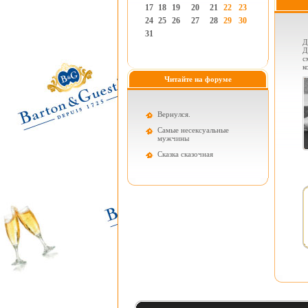
17
18
19
20
21
22
23
24
25
26
27
28
29
30
31
Д
Д
с
к
Читайте на форуме
Вернулся.
Самые несексуальные
мужчины
Cказка сказочная