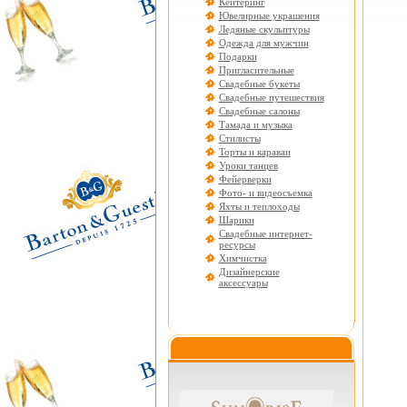
Кейтеринг
Ювелирные украшения
Ледяные скульптуры
Одежда для мужчин
Подарки
Пригласительные
Свадебные букеты
Свадебные путешествия
Свадебные салоны
Тамада и музыка
Стилисты
Торты и караваи
Уроки танцев
Фейерверки
Фото- и видеосъемка
Яхты и теплоходы
Шарики
Свадебные интернет-
ресурсы
Химчистка
Дизайнерские
аксессуары