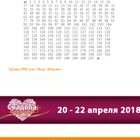
1
2
3
4
5
6
7
8
9
10
11
12
13
14
15
16
17
18
19
20
21
22
23
24
25
26
27
28
29
30
31
32
33
34
35
36
37
38
39
40
41
42
43
44
45
46
47
48
49
50
51
52
53
54
55
56
57
58
59
60
61
62
63
64
65
66
67
68
69
70
71
72
73
74
75
76
77
78
79
80
81
82
83
84
85
86
87
88
89
90
91
92
93
94
95
96
97
98
99
100
101
102
103
104
105
106
107
108
109
110
111
112
113
114
115
116
117
118
119
120
121
122
123
124
125
126
127
128
129
130
131
132
133
134
135
136
137
138
139
140
141
142
143
144
145
146
147
148
149
150
151
152
153
154
155
156
157
158
159
160
161
162
163
164
165
166
167
168
169
170
171
172
173
174
175
176
177
178
179
180
181
182
183
184
185
186
187
188
189
190
191
192
193
194
195
196
197
198
199
200
201
Группа SMS для «Флер ‘dОранж»