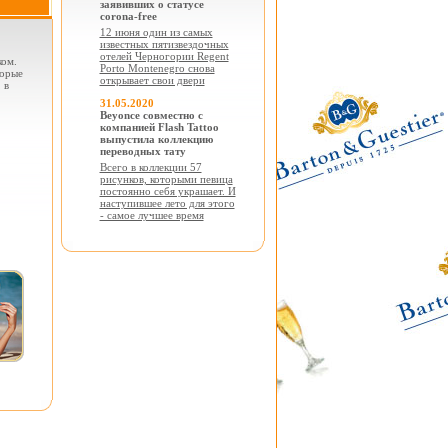
заявивших о статусе
corona-free
12 июня один из самых
известных пятизвездочных
отелей Черногории Regent
ком.
Porto Montenegro снова
торые
открывает свои двери
 в
31.05.2020
Beyonce совместно с
компанией Flash Tattoo
выпустила коллекцию
переводных тату
Всего в коллекции 57
рисунков, которыми певица
постоянно себя украшает. И
наступившее лето для этого
- самое лучшее время