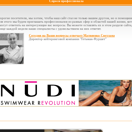
Спроси профессионала
орогие посетители, мы хотим, чтобы наш сайт стал не только вашим другом, но и помощни
ля этого мы будем приглашать профессионалов из разных сфер и областей нашей жизни, ко
могут ответить на интересующие вас вопросы. Вы можете оставлять их в этом разделе сайта,
онце каждой недели наши специалисты с удовольствием на них ответят.
Сегодня на Ваши вопросы отвечает Матвиенко Светлана
Директор кейтеринговой компании "Гетьман-Фуршет"