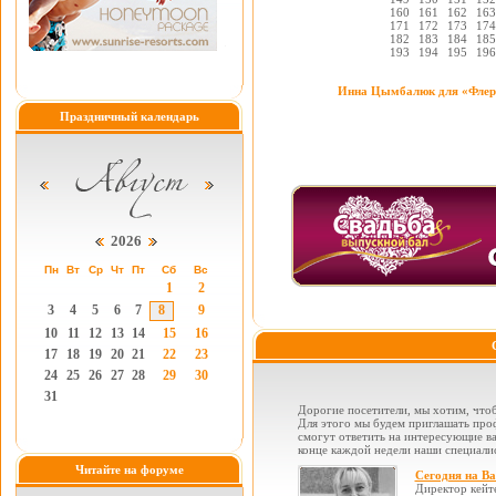
160
161
162
163
171
172
173
174
182
183
184
185
193
194
195
196
Инна Цымбалюк для «Флер
Праздничный календарь
2026
Пн
Вт
Ср
Чт
Пт
Сб
Вс
1
2
3
4
5
6
7
8
9
10
11
12
13
14
15
16
17
18
19
20
21
22
23
24
25
26
27
28
29
30
31
Дорогие посетители, мы хотим, чтоб
Для этого мы будем приглашать проф
смогут ответить на интересующие вас
конце каждой недели наши специалис
Читайте на форуме
Сегодня на В
Директор кейт