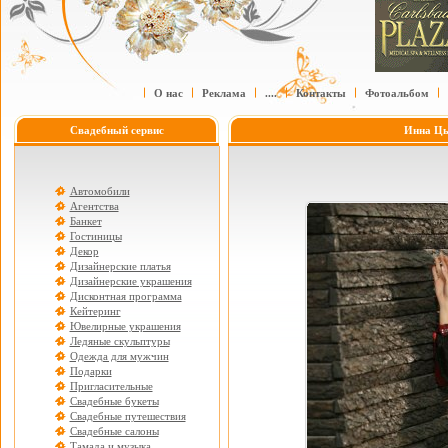
О нас
Реклама
....
Контакты
Фотоальбом
Свадебный сервис
Инна Цы
Автомобили
Агентства
Банкет
Гостиницы
Декор
Дизайнерские платья
Дизайнерские украшения
Дисконтная программа
Кейтеринг
Ювелирные украшения
Ледяные скульптуры
Одежда для мужчин
Подарки
Пригласительные
Свадебные букеты
Свадебные путешествия
Свадебные салоны
Тамада и музыка