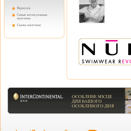
Вернулся.
Самые несексуальные
мужчины
Cказка сказочная