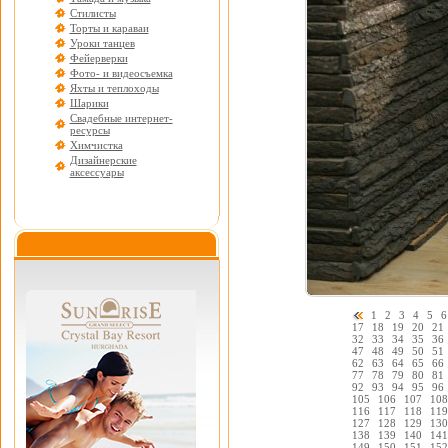
Стилисты
Торты и караваи
Уроки танцев
Фейерверки
Фото- и видеосъемка
Яхты и теплоходы
Шарики
Свадебные интернет-
ресурсы
Химчистка
Дизайнерские
аксессуары
1
2
3
4
5
6
17
18
19
20
21
32
33
34
35
36
47
48
49
50
51
62
63
64
65
66
77
78
79
80
81
92
93
94
95
96
105
106
107
108
116
117
118
119
127
128
129
130
138
139
140
141
149
150
151
152