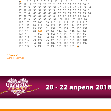
1
2
3
4
5
6
7
8
9
10
11
12
13
14
15
16
17
18
19
20
21
22
23
24
25
26
27
28
29
30
31
32
33
34
35
36
37
38
39
40
41
42
43
44
45
46
47
48
49
50
51
52
53
54
55
56
57
58
59
60
61
62
63
64
65
66
67
68
69
70
71
72
73
74
75
76
77
78
79
80
81
82
83
84
85
86
87
88
89
90
91
92
93
94
95
96
97
98
99
100
101
102
103
104
105
106
107
108
109
110
111
112
113
114
115
116
117
118
119
120
121
122
123
124
125
126
127
128
129
130
131
132
133
134
135
136
137
138
139
140
141
142
143
144
145
146
147
148
149
150
151
152
153
154
155
156
157
158
159
160
161
162
163
164
165
166
167
168
169
170
171
172
173
174
175
176
177
178
179
180
181
182
183
184
185
186
187
188
189
190
191
192
193
194
195
196
197
198
199
200
201
"Novias"
Салон "Novias"