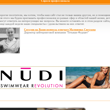
Спроси профессионала
орогие посетители, мы хотим, чтобы наш сайт стал не только вашим другом, но и помощни
ля этого мы будем приглашать профессионалов из разных сфер и областей нашей жизни, ко
могут ответить на интересующие вас вопросы. Вы можете оставлять их в этом разделе сайта,
онце каждой недели наши специалисты с удовольствием на них ответят.
Сегодня на Ваши вопросы отвечает Матвиенко Светлана
Директор кейтеринговой компании "Гетьман-Фуршет"