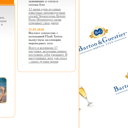
заявивших о статусе
corona-free
12 июня один из самых
известных пятизвездочных
отелей Черногории Regent
ком.
Porto Montenegro снова
торые
открывает свои двери
 в
31.05.2020
Beyonce совместно с
компанией Flash Tattoo
выпустила коллекцию
переводных тату
Всего в коллекции 57
рисунков, которыми певица
постоянно себя украшает. И
наступившее лето для этого
- самое лучшее время