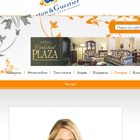
Контакты
Фотоальбом
Топ-статьи
Акции
Подписка
Галереи
Кат
"Novias"