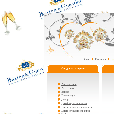
О нас
Реклама
....
Свадебный сервис
Автомобили
Агентства
Банкет
Гостиницы
Декор
Дизайнерские платья
Дизайнерские украшения
Дисконтная программа