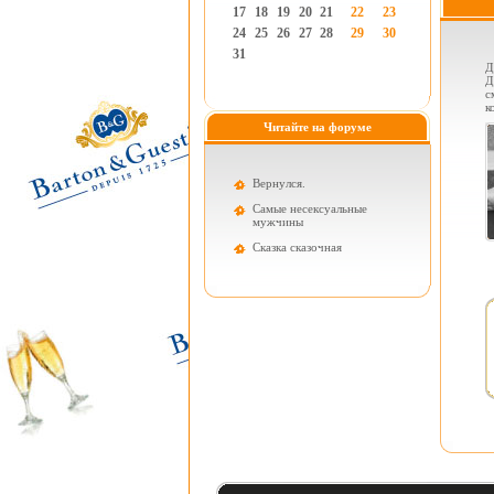
17
18
19
20
21
22
23
24
25
26
27
28
29
30
31
Д
Д
с
к
Читайте на форуме
Вернулся.
Самые несексуальные
мужчины
Cказка сказочная