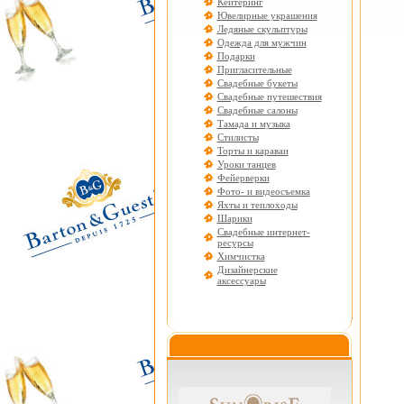
Кейтеринг
Ювелирные украшения
Ледяные скульптуры
Одежда для мужчин
Подарки
Пригласительные
Свадебные букеты
Свадебные путешествия
Свадебные салоны
Тамада и музыка
Стилисты
Торты и караваи
Уроки танцев
Фейерверки
Фото- и видеосъемка
Яхты и теплоходы
Шарики
Свадебные интернет-
ресурсы
Химчистка
Дизайнерские
аксессуары