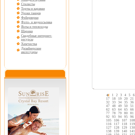
Стилисты
Торты и караваи
Уроки танцев
Фейерверки
Фото- и видеосъемка
Яхты и теплоходы
Шарики
Свадебные интернет-
ресурсы
Химчистка
Дизайнерские
аксессуары
1
2
3
4
5
6
17
18
19
20
21
32
33
34
35
36
47
48
49
50
51
62
63
64
65
66
77
78
79
80
81
92
93
94
95
96
105
106
107
108
116
117
118
119
127
128
129
130
138
139
140
141
149
150
151
152