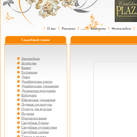
О нас
Реклама
....
Контакты
Фотоальбом
Свадебный сервис
Автомобили
Агентства
Банкет
Гостиницы
Декор
Дизайнерские платья
Дизайнерские украшения
Дисконтная программа
Кейтеринг
Ювелирные украшения
Ледяные скульптуры
Одежда для мужчин
Подарки
Пригласительные
Свадебные букеты
Свадебные путешествия
Свадебные салоны
Тамада и музыка