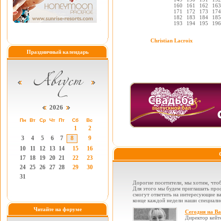
160
161
162
163
171
172
173
174
182
183
184
185
193
194
195
196
Christian Lacroix
Праздничный календарь
2026
Пн
Вт
Ср
Чт
Пт
Сб
Вс
1
2
3
4
5
6
7
8
9
10
11
12
13
14
15
16
17
18
19
20
21
22
23
24
25
26
27
28
29
30
31
Дорогие посетители, мы хотим, чтоб
Для этого мы будем приглашать проф
смогут ответить на интересующие вас
конце каждой недели наши специалис
Читайте на форуме
Сегодня на В
Директор кейт