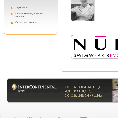
Вернулся.
Самые несексуальные
мужчины
Cказка сказочная