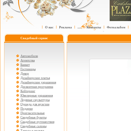
О нас
Реклама
....
Контакты
Фотоальбом
Свадебный сервис
Автомобили
Агентства
Банкет
Гостиницы
Декор
Дизайнерские платья
Дизайнерские украшения
Дисконтная программа
Кейтеринг
Ювелирные украшения
Ледяные скульптуры
Одежда для мужчин
Подарки
Пригласительные
Свадебные букеты
Свадебные путешествия
Свадебные салоны
Тамада и музыка