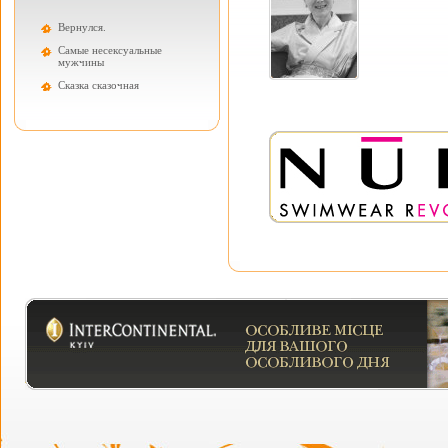
Вернулся.
Самые несексуальные
мужчины
Cказка сказочная