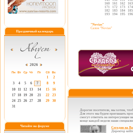
160
161
162
163
171
172
173
174
182
183
184
185
193
194
195
196
"Novias"
Салон "Novias"
Праздничный календарь
2026
Пн
Вт
Ср
Чт
Пт
Сб
Вс
1
2
3
4
5
6
7
8
9
10
11
12
13
14
15
16
17
18
19
20
21
22
23
24
25
26
27
28
29
30
31
Дорогие посетители, мы хотим, чтоб
Для этого мы будем приглашать проф
смогут ответить на интересующие вас
конце каждой недели наши специалис
Читайте на форуме
Сегодня на В
Директор кейт