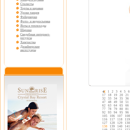
Стилисты
Торты и караваи
Уроки танцев
Фейерверки
Фото- и видеосъемка
Яхты и теплоходы
Шарики
Свадебные интернет-
ресурсы
Химчистка
Дизайнерские
аксессуары
1
2
3
4
5
6
17
18
19
20
21
32
33
34
35
36
47
48
49
50
51
62
63
64
65
66
77
78
79
80
81
92
93
94
95
96
105
106
107
108
116
117
118
119
127
128
129
130
138
139
140
141
149
150
151
152