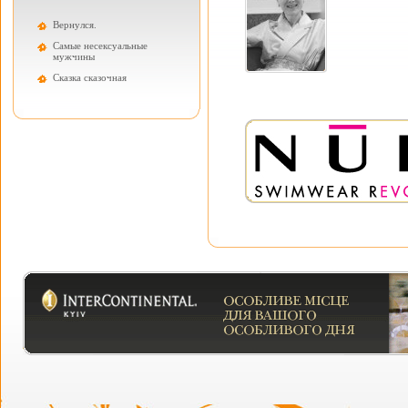
Вернулся.
Самые несексуальные
мужчины
Cказка сказочная