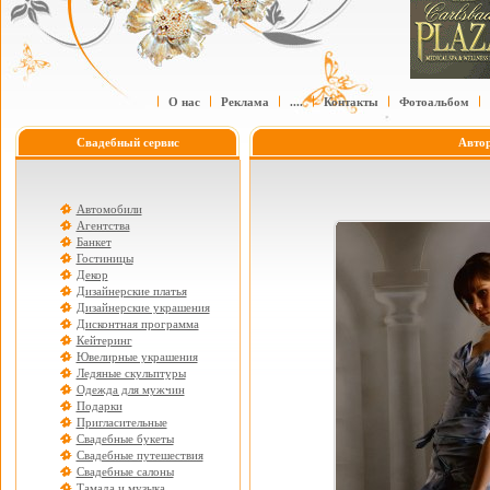
О нас
Реклама
....
Контакты
Фотоальбом
Свадебный сервис
Авто
Автомобили
Агентства
Банкет
Гостиницы
Декор
Дизайнерские платья
Дизайнерские украшения
Дисконтная программа
Кейтеринг
Ювелирные украшения
Ледяные скульптуры
Одежда для мужчин
Подарки
Пригласительные
Свадебные букеты
Свадебные путешествия
Свадебные салоны
Тамада и музыка