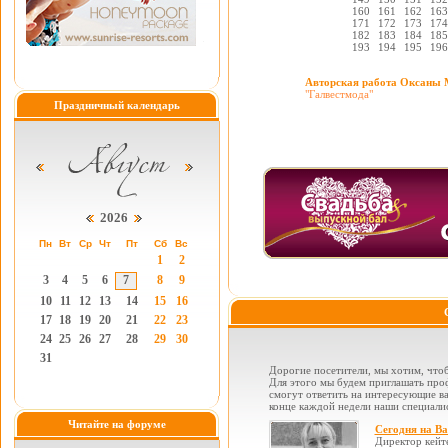
160
161
162
163
171
172
173
174
182
183
184
185
193
194
195
196
Авторская работа Оксаны 
"Галвестмода"
Праздничный календарь
2026
Пн
Вт
Ср
Чт
Пт
Сб
Вс
1
2
3
4
5
6
7
8
9
10
11
12
13
14
15
16
17
18
19
20
21
22
23
24
25
26
27
28
29
30
31
Дорогие посетители, мы хотим, чтоб
Для этого мы будем приглашать проф
смогут ответить на интересующие вас
конце каждой недели наши специалис
Читайте на форуме
Сегодня на В
Директор кейт