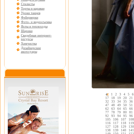
Стилисты
Торты и караваи
Уроки танцев
Фейерверки
Фото- и видеосъемка
Яхты и теплоходы
Шарики
Свадебные интернет-
ресурсы
Химчистка
Дизайнерские
аксессуары
1
2
3
4
5
6
17
18
19
20
21
32
33
34
35
36
47
48
49
50
51
62
63
64
65
66
77
78
79
80
81
92
93
94
95
96
105
106
107
108
116
117
118
119
127
128
129
130
138
139
140
141
149
150
151
152