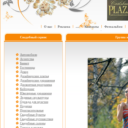
О нас
Реклама
....
Контакты
Фотоальбом
Свадебный сервис
Группа 
Автомобили
Агентства
Банкет
Гостиницы
Декор
Дизайнерские платья
Дизайнерские украшения
Дисконтная программа
Кейтеринг
Ювелирные украшения
Ледяные скульптуры
Одежда для мужчин
Подарки
Пригласительные
Свадебные букеты
Свадебные путешествия
Свадебные салоны
Тамада и музыка