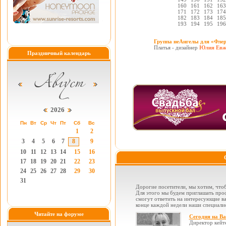
160
161
162
163
171
172
173
174
182
183
184
185
193
194
195
196
Группа неАнгелы для «Фле
Платья - дизайнер
Юлия Евж
Праздничный календарь
2026
Пн
Вт
Ср
Чт
Пт
Сб
Вс
1
2
3
4
5
6
7
8
9
10
11
12
13
14
15
16
17
18
19
20
21
22
23
24
25
26
27
28
29
30
31
Дорогие посетители, мы хотим, чтоб
Для этого мы будем приглашать проф
смогут ответить на интересующие вас
конце каждой недели наши специалис
Читайте на форуме
Сегодня на В
Директор кейт