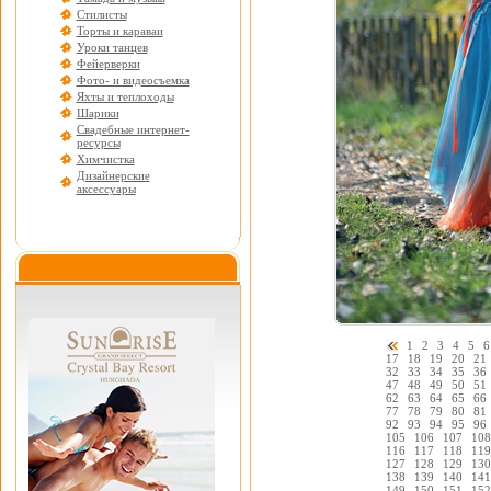
Стилисты
Торты и караваи
Уроки танцев
Фейерверки
Фото- и видеосъемка
Яхты и теплоходы
Шарики
Свадебные интернет-
ресурсы
Химчистка
Дизайнерские
аксессуары
1
2
3
4
5
6
17
18
19
20
21
32
33
34
35
36
47
48
49
50
51
62
63
64
65
66
77
78
79
80
81
92
93
94
95
96
105
106
107
108
116
117
118
119
127
128
129
130
138
139
140
141
149
150
151
152