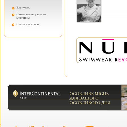
Вернулся.
Самые несексуальные
мужчины
Cказка сказочная