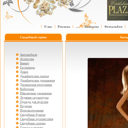
О нас
Реклама
....
Контакты
Фотоальбом
Свадебный сервис
Авто
Автомобили
Агентства
Банкет
Гостиницы
Декор
Дизайнерские платья
Дизайнерские украшения
Дисконтная программа
Кейтеринг
Ювелирные украшения
Ледяные скульптуры
Одежда для мужчин
Подарки
Пригласительные
Свадебные букеты
Свадебные путешествия
Свадебные салоны
Тамада и музыка