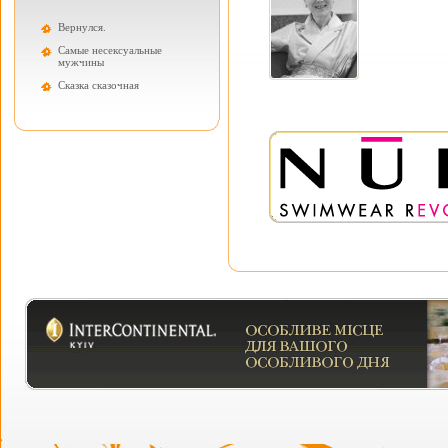
Вернулся.
Самые несексуальные
мужчины
Cказка сказочная