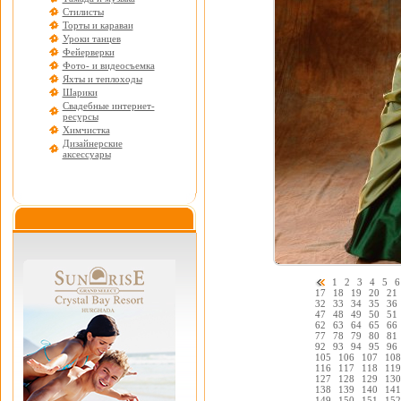
Стилисты
Торты и караваи
Уроки танцев
Фейерверки
Фото- и видеосъемка
Яхты и теплоходы
Шарики
Свадебные интернет-
ресурсы
Химчистка
Дизайнерские
аксессуары
1
2
3
4
5
6
17
18
19
20
21
32
33
34
35
36
47
48
49
50
51
62
63
64
65
66
77
78
79
80
81
92
93
94
95
96
105
106
107
108
116
117
118
119
127
128
129
130
138
139
140
141
149
150
151
152