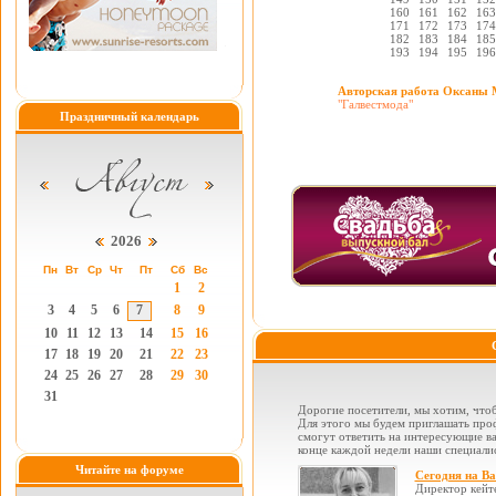
160
161
162
163
171
172
173
174
182
183
184
185
193
194
195
196
Авторская работа Оксаны 
"Галвестмода"
Праздничный календарь
2026
Пн
Вт
Ср
Чт
Пт
Сб
Вс
1
2
3
4
5
6
7
8
9
10
11
12
13
14
15
16
17
18
19
20
21
22
23
24
25
26
27
28
29
30
31
Дорогие посетители, мы хотим, чтоб
Для этого мы будем приглашать проф
смогут ответить на интересующие вас
конце каждой недели наши специалис
Читайте на форуме
Сегодня на В
Директор кейт