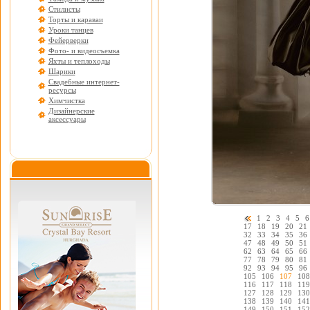
Стилисты
Торты и караваи
Уроки танцев
Фейерверки
Фото- и видеосъемка
Яхты и теплоходы
Шарики
Свадебные интернет-
ресурсы
Химчистка
Дизайнерские
аксессуары
1
2
3
4
5
6
17
18
19
20
21
32
33
34
35
36
47
48
49
50
51
62
63
64
65
66
77
78
79
80
81
92
93
94
95
96
105
106
107
108
116
117
118
119
127
128
129
130
138
139
140
141
149
150
151
152