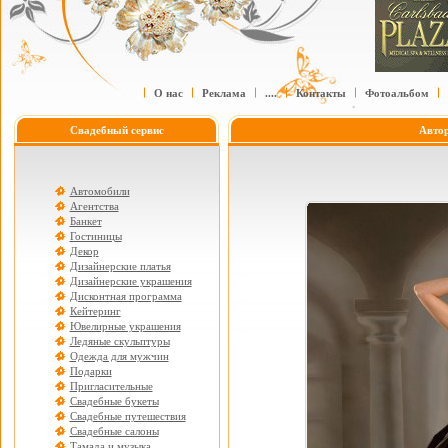
О нас
Реклама
....
Контакты
Фотоальбом
Свадебный сервис
Авто
Автомобили
Агентства
Банкет
Гостиницы
Декор
Дизайнерские платья
Дизайнерские украшения
Дисконтная программа
Кейтеринг
Ювелирные украшения
Ледяные скульптуры
Одежда для мужчин
Подарки
Пригласительные
Свадебные букеты
Свадебные путешествия
Свадебные салоны
Тамада и музыка