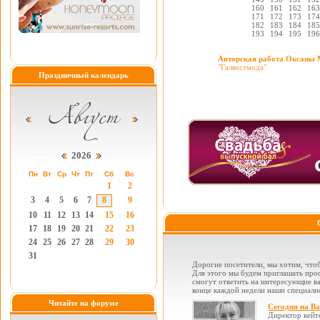
160
161
162
163
171
172
173
174
182
183
184
185
193
194
195
196
Авторская работа Оксаны 
"Галвестмода"
Праздничный календарь
2026
Пн
Вт
Ср
Чт
Пт
Сб
Вс
1
2
3
4
5
6
7
8
9
10
11
12
13
14
15
16
17
18
19
20
21
22
23
24
25
26
27
28
29
30
31
Дорогие посетители, мы хотим, чтоб
Для этого мы будем приглашать проф
смогут ответить на интересующие вас
конце каждой недели наши специалис
Читайте на форуме
Сегодня на В
Директор кейт