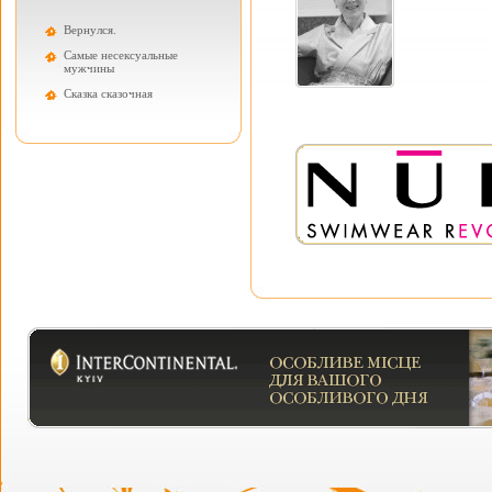
Вернулся.
Самые несексуальные
мужчины
Cказка сказочная