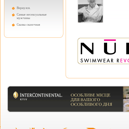
Вернулся.
Самые несексуальные
мужчины
Cказка сказочная