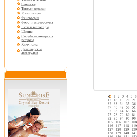
Стилисты
Торты и караваи
Уроки танцев
Фейерверки
Фото- и видеосъемка
Яхты и теплоходы
Шарики
Свадебные интернет-
ресурсы
Химчистка
Дизайнерские
аксессуары
1
2
3
4
5
6
17
18
19
20
21
32
33
34
35
36
47
48
49
50
51
62
63
64
65
66
77
78
79
80
81
92
93
94
95
96
105
106
107
108
116
117
118
119
127
128
129
130
138
139
140
141
149
150
151
152