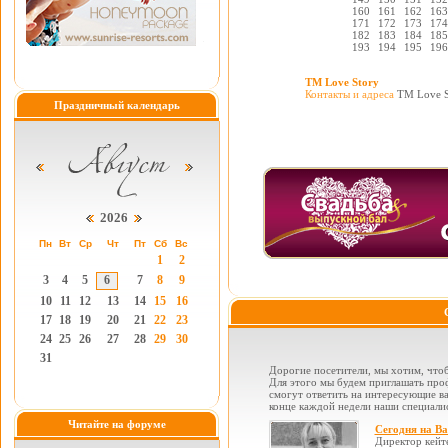
160
161
162
163
171
172
173
174
182
183
184
185
193
194
195
196
ТМ Love Story
Контакты и адреса
ТМ Love S
Праздничный календарь
2026
Пн
Вт
Ср
Чт
Пт
Сб
Вс
1
2
3
4
5
6
7
8
9
10
11
12
13
14
15
16
17
18
19
20
21
22
23
24
25
26
27
28
29
30
31
Дорогие посетители, мы хотим, чтоб
Для этого мы будем приглашать проф
смогут ответить на интересующие вас
конце каждой недели наши специалис
Читайте на форуме
Сегодня на В
Директор кейт