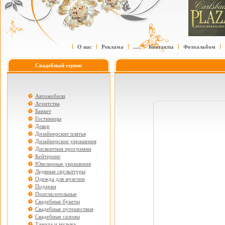
О нас
Реклама
....
Контакты
Фотоальбом
Свадебный сервис
Автомобили
Агентства
Банкет
Гостиницы
Декор
Дизайнерские платья
Дизайнерские украшения
Дисконтная программа
Кейтеринг
Ювелирные украшения
Ледяные скульптуры
Одежда для мужчин
Подарки
Пригласительные
Свадебные букеты
Свадебные путешествия
Свадебные салоны
Тамада и музыка