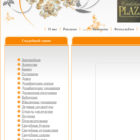
О нас
Реклама
....
Контакты
Фотоальбом
Свадебный сервис
Автомобили
Агентства
Банкет
Гостиницы
Декор
Дизайнерские платья
Дизайнерские украшения
Дисконтная программа
Кейтеринг
Ювелирные украшения
Ледяные скульптуры
Одежда для мужчин
Подарки
Пригласительные
Свадебные букеты
Свадебные путешествия
Свадебные салоны
Тамада и музыка