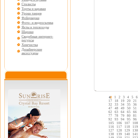
Стилисты
Торты и караваи
Уроки танцев
Фейерверки
Фото- и видеосъемка
Яхты и теплоходы
Шарики
Свадебные интернет-
ресурсы
Химчистка
Дизайнерские
аксессуары
1
2
3
4
5
6
17
18
19
20
21
32
33
34
35
36
47
48
49
50
51
62
63
64
65
66
77
78
79
80
81
92
93
94
95
96
105
106
107
108
116
117
118
119
127
128
129
130
138
139
140
141
149
150
151
152