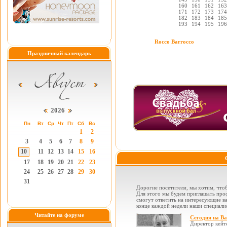
160
161
162
163
171
172
173
174
182
183
184
185
193
194
195
196
Rocco Barrocco
Праздничный календарь
2026
Пн
Вт
Ср
Чт
Пт
Сб
Вс
1
2
3
4
5
6
7
8
9
10
11
12
13
14
15
16
17
18
19
20
21
22
23
24
25
26
27
28
29
30
31
Дорогие посетители, мы хотим, чтоб
Для этого мы будем приглашать проф
смогут ответить на интересующие вас
конце каждой недели наши специалис
Читайте на форуме
Сегодня на В
Директор кейт