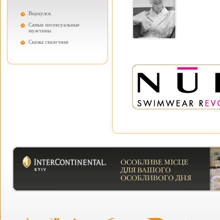
Вернулся.
Самые несексуальные
мужчины
Cказка сказочная