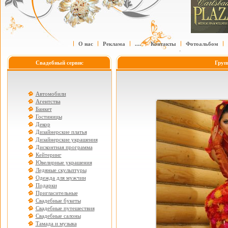
О нас
Реклама
....
Контакты
Фотоальбом
Свадебный сервис
Груп
Автомобили
Агентства
Банкет
Гостиницы
Декор
Дизайнерские платья
Дизайнерские украшения
Дисконтная программа
Кейтеринг
Ювелирные украшения
Ледяные скульптуры
Одежда для мужчин
Подарки
Пригласительные
Свадебные букеты
Свадебные путешествия
Свадебные салоны
Тамада и музыка