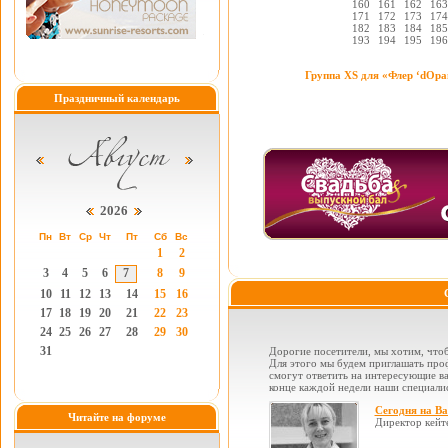
160
161
162
163
171
172
173
174
182
183
184
185
193
194
195
196
Группа XS для «Флер ‘dОр
Праздничный календарь
2026
Пн
Вт
Ср
Чт
Пт
Сб
Вс
1
2
3
4
5
6
7
8
9
10
11
12
13
14
15
16
17
18
19
20
21
22
23
24
25
26
27
28
29
30
31
Дорогие посетители, мы хотим, чтоб
Для этого мы будем приглашать проф
смогут ответить на интересующие вас
конце каждой недели наши специалис
Сегодня на В
Читайте на форуме
Директор кейт