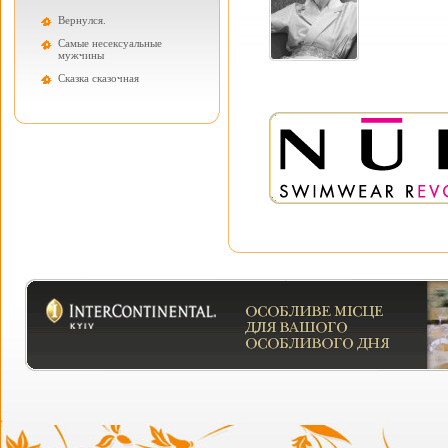
Вернулся.
Самые несексуальные
мужчины
Cказка сказочная