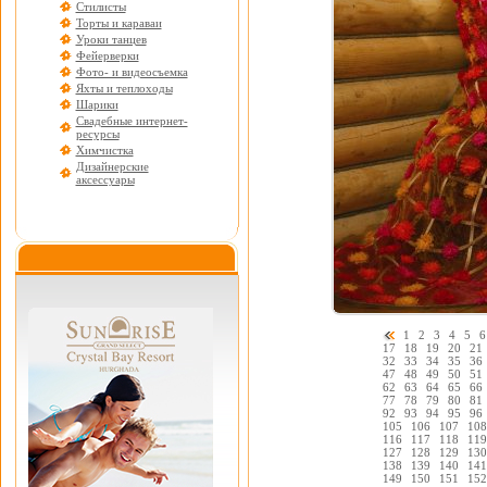
Стилисты
Торты и караваи
Уроки танцев
Фейерверки
Фото- и видеосъемка
Яхты и теплоходы
Шарики
Свадебные интернет-
ресурсы
Химчистка
Дизайнерские
аксессуары
1
2
3
4
5
6
17
18
19
20
21
32
33
34
35
36
47
48
49
50
51
62
63
64
65
66
77
78
79
80
81
92
93
94
95
96
105
106
107
108
116
117
118
119
127
128
129
130
138
139
140
141
149
150
151
152