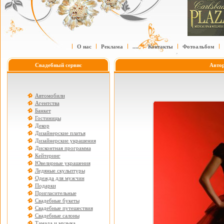
О нас
Реклама
....
Контакты
Фотоальбом
Свадебный сервис
Авто
Автомобили
Агентства
Банкет
Гостиницы
Декор
Дизайнерские платья
Дизайнерские украшения
Дисконтная программа
Кейтеринг
Ювелирные украшения
Ледяные скульптуры
Одежда для мужчин
Подарки
Пригласительные
Свадебные букеты
Свадебные путешествия
Свадебные салоны
Тамада и музыка