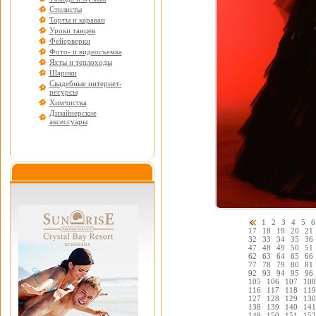
Стилисты
Торты и караваи
Уроки танцев
Фейерверки
Фото- и видеосъемка
Яхты и теплоходы
Шарики
Свадебные интернет-
ресурсы
Химчистка
Дизайнерские
аксессуары
1
2
3
4
5
6
17
18
19
20
21
32
33
34
35
36
47
48
49
50
51
62
63
64
65
66
77
78
79
80
81
92
93
94
95
96
105
106
107
108
116
117
118
119
127
128
129
130
138
139
140
141
149
150
151
152