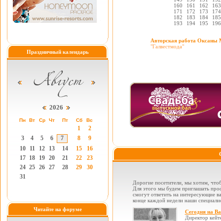
160
161
162
163
171
172
173
174
182
183
184
185
193
194
195
196
Авторская работа Оксаны 
"Галвестмода"
Праздничный календарь
2026
Пн
Вт
Ср
Чт
Пт
Сб
Вс
1
2
3
4
5
6
7
8
9
10
11
12
13
14
15
16
17
18
19
20
21
22
23
24
25
26
27
28
29
30
31
Дорогие посетители, мы хотим, чтоб
Для этого мы будем приглашать проф
смогут ответить на интересующие вас
конце каждой недели наши специалис
Читайте на форуме
Сегодня на В
Директор кейт