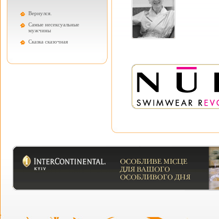
Вернулся.
Самые несексуальные
мужчины
Cказка сказочная