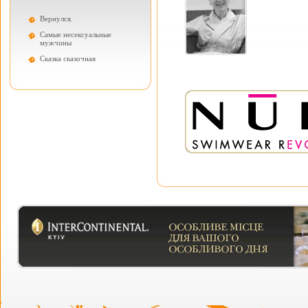
Вернулся.
Самые несексуальные
мужчины
Cказка сказочная