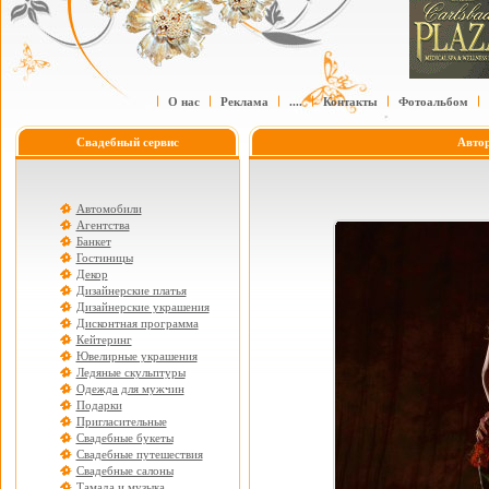
О нас
Реклама
....
Контакты
Фотоальбом
Свадебный сервис
Авто
Автомобили
Агентства
Банкет
Гостиницы
Декор
Дизайнерские платья
Дизайнерские украшения
Дисконтная программа
Кейтеринг
Ювелирные украшения
Ледяные скульптуры
Одежда для мужчин
Подарки
Пригласительные
Свадебные букеты
Свадебные путешествия
Свадебные салоны
Тамада и музыка