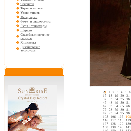
Стилисты
Торты и караваи
Уроки танцев
Фейерверки
Фото- и видеосъемка
Яхты и теплоходы
Шарики
Свадебные интернет-
ресурсы
Химчистка
Дизайнерские
аксессуары
1
2
3
4
5
6
17
18
19
20
21
32
33
34
35
36
47
48
49
50
51
62
63
64
65
66
77
78
79
80
81
92
93
94
95
96
105
106
107
108
116
117
118
119
127
128
129
130
138
139
140
141
149
150
151
152