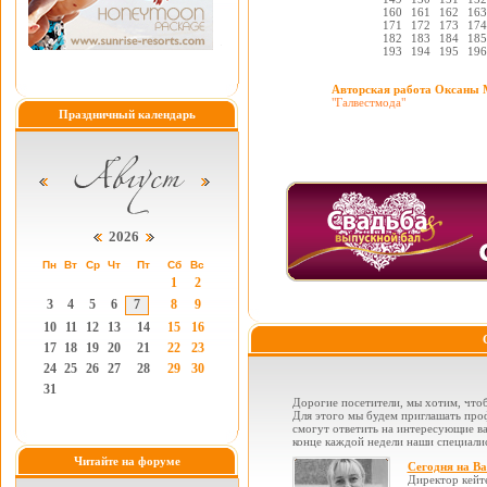
160
161
162
163
171
172
173
174
182
183
184
185
193
194
195
196
Авторская работа Оксаны 
"Галвестмода"
Праздничный календарь
2026
Пн
Вт
Ср
Чт
Пт
Сб
Вс
1
2
3
4
5
6
7
8
9
10
11
12
13
14
15
16
17
18
19
20
21
22
23
24
25
26
27
28
29
30
31
Дорогие посетители, мы хотим, чтоб
Для этого мы будем приглашать проф
смогут ответить на интересующие вас
конце каждой недели наши специалис
Читайте на форуме
Сегодня на В
Директор кейт