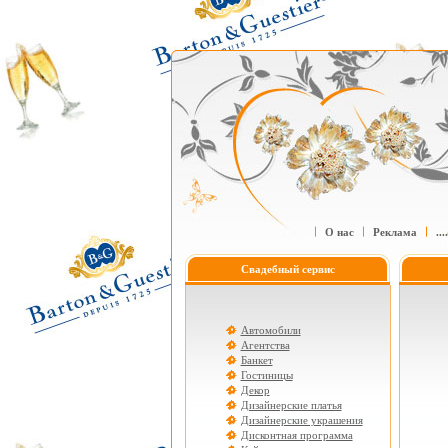
О нас
Реклама
....
Свадебный сервис
Автомобили
Агентства
Банкет
Гостиницы
Декор
Дизайнерские платья
Дизайнерские украшения
Дисконтная программа