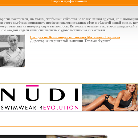
Спроси профессионала
орогие посетители, мы хотим, чтобы наш сайт стал не только вашим другом, но и помощни
ля этого мы будем приглашать профессионалов из разных сфер и областей нашей жизни, ко
могут ответить на интересующие вас вопросы. Вы можете оставлять их в этом разделе сайта,
онце каждой недели наши специалисты с удовольствием на них ответят.
Сегодня на Ваши вопросы отвечает Матвиенко Светлана
Директор кейтеринговой компании "Гетьман-Фуршет"