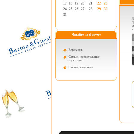
17
18
19
20
21
22
23
24
25
26
27
28
29
30
31
Д
Д
с
к
Читайте на форуме
Вернулся.
Самые несексуальные
мужчины
Cказка сказочная