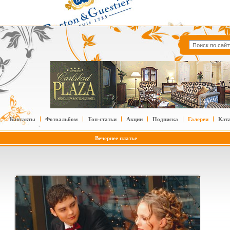
Контакты
Фотоальбом
Топ-статьи
Акции
Подписка
Галереи
Кат
Вечернее платье