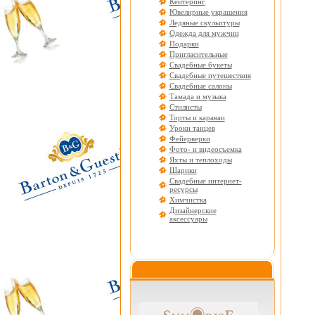
Кейтеринг
Ювелирные украшения
Ледяные скульптуры
Одежда для мужчин
Подарки
Пригласительные
Свадебные букеты
Свадебные путешествия
Свадебные салоны
Тамада и музыка
Стилисты
Торты и караваи
Уроки танцев
Фейерверки
Фото- и видеосъемка
Яхты и теплоходы
Шарики
Свадебные интернет-
ресурсы
Химчистка
Дизайнерские
аксессуары