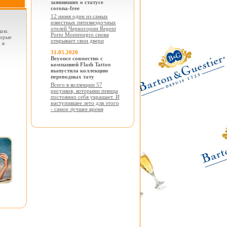
заявивших о статусе
corona-free
12 июня один из самых
известных пятизвездочных
отелей Черногории Regent
ком.
Porto Montenegro снова
торые
открывает свои двери
 в
31.05.2020
Beyonce совместно с
компанией Flash Tattoo
выпустила коллекцию
переводных тату
Всего в коллекции 57
рисунков, которыми певица
постоянно себя украшает. И
наступившее лето для этого
- самое лучшее время