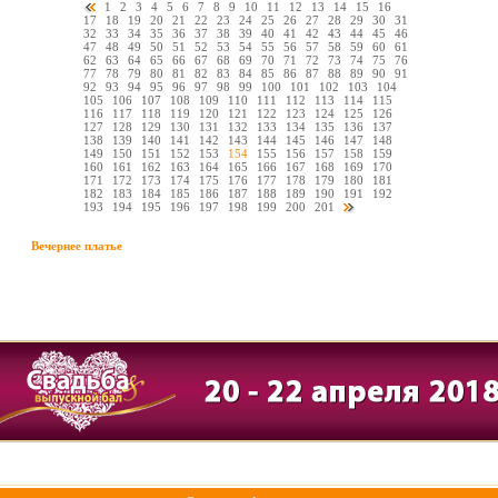
1
2
3
4
5
6
7
8
9
10
11
12
13
14
15
16
17
18
19
20
21
22
23
24
25
26
27
28
29
30
31
32
33
34
35
36
37
38
39
40
41
42
43
44
45
46
47
48
49
50
51
52
53
54
55
56
57
58
59
60
61
62
63
64
65
66
67
68
69
70
71
72
73
74
75
76
77
78
79
80
81
82
83
84
85
86
87
88
89
90
91
92
93
94
95
96
97
98
99
100
101
102
103
104
105
106
107
108
109
110
111
112
113
114
115
116
117
118
119
120
121
122
123
124
125
126
127
128
129
130
131
132
133
134
135
136
137
138
139
140
141
142
143
144
145
146
147
148
149
150
151
152
153
154
155
156
157
158
159
160
161
162
163
164
165
166
167
168
169
170
171
172
173
174
175
176
177
178
179
180
181
182
183
184
185
186
187
188
189
190
191
192
193
194
195
196
197
198
199
200
201
Вечернее платье