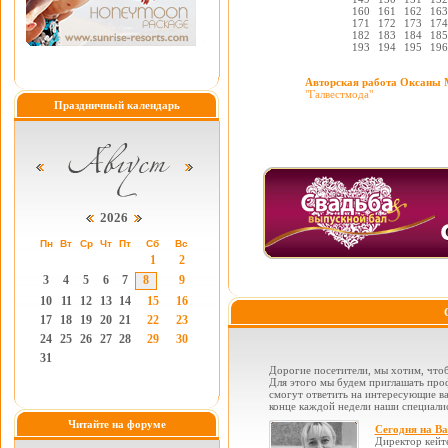
160
161
162
163
171
172
173
174
182
183
184
185
193
194
195
196
Авторская работа Оксаны 
"Галвестмода"
Праздничный календарь
2026
Пн
Вт
Ср
Чт
Пт
Сб
Вс
1
2
3
4
5
6
7
8
9
10
11
12
13
14
15
16
17
18
19
20
21
22
23
24
25
26
27
28
29
30
31
Дорогие посетители, мы хотим, чтоб
Для этого мы будем приглашать проф
смогут ответить на интересующие вас
конце каждой недели наши специалис
Читайте на форуме
Сегодня на В
Директор кейт