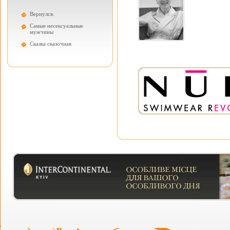
Вернулся.
Самые несексуальные
мужчины
Cказка сказочная