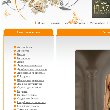
О нас
Реклама
....
Контакты
Фотоальбом
Свадебный сервис
Авто
Автомобили
Агентства
Банкет
Гостиницы
Декор
Дизайнерские платья
Дизайнерские украшения
Дисконтная программа
Кейтеринг
Ювелирные украшения
Ледяные скульптуры
Одежда для мужчин
Подарки
Пригласительные
Свадебные букеты
Свадебные путешествия
Свадебные салоны
Тамада и музыка