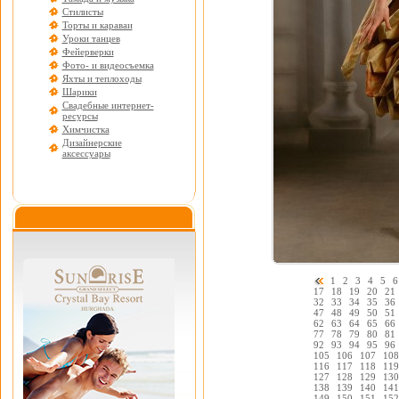
Стилисты
Торты и караваи
Уроки танцев
Фейерверки
Фото- и видеосъемка
Яхты и теплоходы
Шарики
Свадебные интернет-
ресурсы
Химчистка
Дизайнерские
аксессуары
1
2
3
4
5
6
17
18
19
20
21
32
33
34
35
36
47
48
49
50
51
62
63
64
65
66
77
78
79
80
81
92
93
94
95
96
105
106
107
108
116
117
118
119
127
128
129
130
138
139
140
141
149
150
151
152