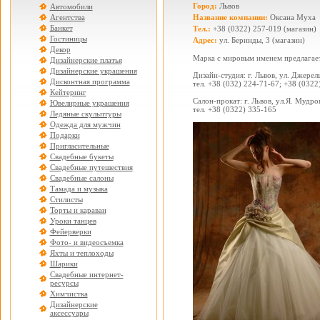
Город:
Львов
Автомобили
Агентства
Название компании:
Оксана Муха
Банкет
Тел.:
+38 (0322) 257-019 (магазин)
Гостиницы
Адрес:
ул. Беринды, 3 (магазин)
Декор
Марка с мировым именем предлагает
Дизайнерские платья
Дизайнерские украшения
Дизайн-студия: г. Львов, ул. Джерель
Дисконтная программа
тел. +38 (032) 224-71-67; +38 (0322
Кейтеринг
Салон-прокат: г. Львов, ул.Я. Мудрог
Ювелирные украшения
тел. +38 (0322) 335-165
Ледяные скульптуры
Одежда для мужчин
Подарки
Пригласительные
Свадебные букеты
Свадебные путешествия
Свадебные салоны
Тамада и музыка
Стилисты
Торты и караваи
Уроки танцев
Фейерверки
Фото- и видеосъемка
Яхты и теплоходы
Шарики
Свадебные интернет-
ресурсы
Химчистка
Дизайнерские
аксессуары