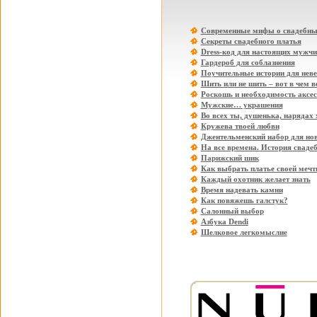
Современные мифы о свадебны
Секреты свадебного платья
Dress-код для настоящих мужчи
Гардероб для соблазнения
Поучительные истории для нев
Шить или не шить – вот в чем в
Роскошь и необходимость аксе
Мужские… украшения
Во всех ты, душенька, нарядах
Кружева твоей любви
Джентельменский набор для но
На все времена. История свадеб
Парижский шик
Как выбрать платье своей меч
Каждый охотник желает знать
Время надевать камни
Как повяжешь галстук?
Салонный выбор
Азбука Dendi
Шелковое легкомыслие