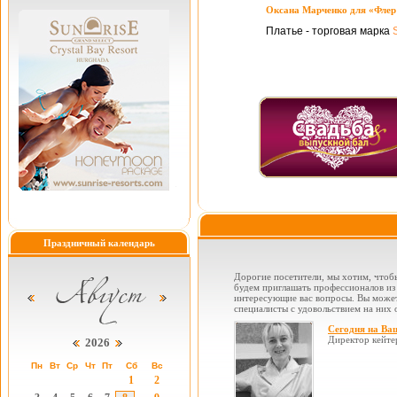
Оксана Марченко для «Флер
Платье - торговая марка
Праздничный календарь
Дорогие посетители, мы хотим, чтобы
будем приглашать профессионалов из 
интересующие вас вопросы. Вы можете
специалисты с удовольствием на них о
Сегодня на Ва
Директор кейте
2026
Пн
Вт
Ср
Чт
Пт
Сб
Вс
1
2