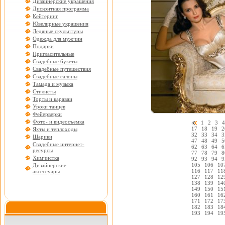
Дизайнерские украшения
Дисконтная программа
Кейтеринг
Ювелирные украшения
Ледяные скульптуры
Одежда для мужчин
Подарки
Пригласительные
Свадебные букеты
Свадебные путешествия
Свадебные салоны
Тамада и музыка
Стилисты
Торты и караваи
Уроки танцев
Фейерверки
Фото- и видеосъемка
1
2
3
4
17
18
19
2
Яхты и теплоходы
32
33
34
3
Шарики
47
48
49
5
Свадебные интернет-
62
63
64
6
ресурсы
77
78
79
8
Химчистка
92
93
94
9
105
106
10
Дизайнерские
116
117
11
аксессуары
127
128
12
138
139
14
149
150
15
160
161
16
171
172
17
182
183
18
193
194
19