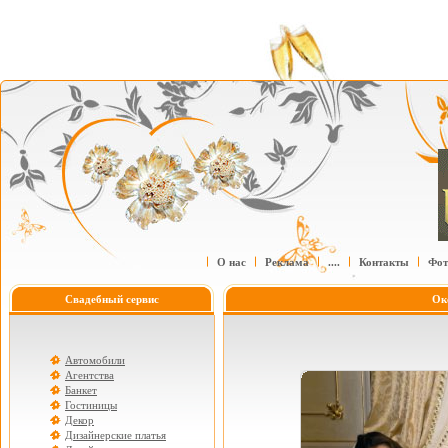
О нас
Реклама
....
Контакты
Фот
Свадебный сервис
Ок
Автомобили
Агентства
Банкет
Гостиницы
Декор
Дизайнерские платья