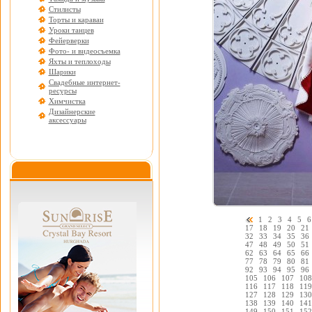
Стилисты
Торты и караваи
Уроки танцев
Фейерверки
Фото- и видеосъемка
Яхты и теплоходы
Шарики
Свадебные интернет-
ресурсы
Химчистка
Дизайнерские
аксессуары
1
2
3
4
5
6
17
18
19
20
21
32
33
34
35
36
47
48
49
50
51
62
63
64
65
66
77
78
79
80
81
92
93
94
95
96
105
106
107
108
116
117
118
119
127
128
129
130
138
139
140
141
149
150
151
152