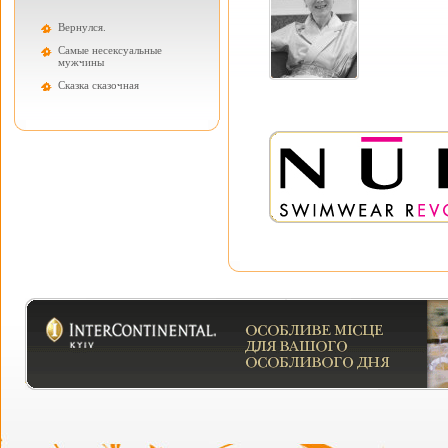
Вернулся.
Самые несексуальные
мужчины
Cказка сказочная