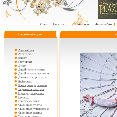
О нас
Реклама
....
Контакты
Фотоальбом
Свадебный сервис
La
Автомобили
Агентства
Банкет
Гостиницы
Декор
Дизайнерские платья
Дизайнерские украшения
Дисконтная программа
Кейтеринг
Ювелирные украшения
Ледяные скульптуры
Одежда для мужчин
Подарки
Пригласительные
Свадебные букеты
Свадебные путешествия
Свадебные салоны
Тамада и музыка