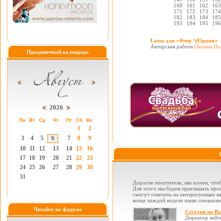
160
161
162
163
171
172
173
174
182
183
184
185
193
194
195
196
Lama для «Флер ‘dОранж»
Авторская работа
Оксаны По
Праздничный календарь
2026
Пн
Вт
Ср
Чт
Пт
Сб
Вс
1
2
3
4
5
6
7
8
9
10
11
12
13
14
15
16
17
18
19
20
21
22
23
24
25
26
27
28
29
30
31
Дорогие посетители, мы хотим, чтоб
Для этого мы будем приглашать проф
смогут ответить на интересующие вас
конце каждой недели наши специалис
Читайте на форуме
Сегодня на В
Директор кейт