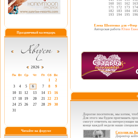
160
161
162
163
171
172
173
174
182
183
184
185
193
194
195
196
Елена Шоптенко для «Флер
Авторская работа
Юлии Евже
Праздничный календарь
2026
Пн
Вт
Ср
Чт
Пт
Сб
Вс
1
2
3
4
5
6
7
8
9
10
11
12
13
14
15
16
17
18
19
20
21
22
23
24
25
26
27
28
29
30
31
Дорогие посетители, мы хотим, чтоб
Для этого мы будем приглашать проф
смогут ответить на интересующие вас
конце каждой недели наши специалис
Читайте на форуме
Сегодня на В
Директор кейт