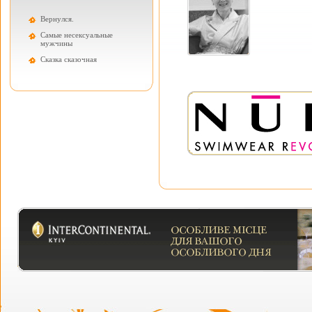
Вернулся.
Самые несексуальные
мужчины
Cказка сказочная