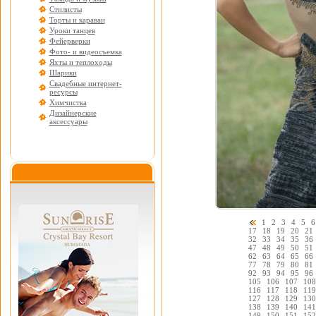
Стилисты
Торты и караваи
Уроки танцев
Фейерверки
Фото- и видеосъемка
Яхты и теплоходы
Шарики
Свадебные интернет-
ресурсы
Химчистка
Дизайнерские
аксессуары
1
2
3
4
5
6
17
18
19
20
21
32
33
34
35
36
47
48
49
50
51
62
63
64
65
66
77
78
79
80
81
92
93
94
95
96
105
106
107
108
116
117
118
119
127
128
129
130
138
139
140
141
149
150
151
152