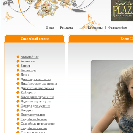
О нас
Реклама
....
Контакты
Фотоальбом
Свадебный сервис
Елена Ш
Автомобили
Агентства
Банкет
Гостиницы
Декор
Дизайнерские платья
Дизайнерские украшения
Дисконтная программа
Кейтеринг
Ювелирные украшения
Ледяные скульптуры
Одежда для мужчин
Подарки
Пригласительные
Свадебные букеты
Свадебные путешествия
Свадебные салоны
Тамада и музыка