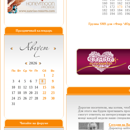
160
161
162
163
171
172
173
174
182
183
184
185
193
194
195
196
Группа SMS для «Флер ‘dО
Праздничный календарь
2026
Пн
Вт
Ср
Чт
Пт
Сб
Вс
1
2
3
4
5
6
7
8
9
10
11
12
13
14
15
16
17
18
19
20
21
22
23
24
25
26
27
28
29
30
31
Дорогие посетители, мы хотим, чтоб
Для этого мы будем приглашать проф
смогут ответить на интересующие вас
конце каждой недели наши специалис
Читайте на форуме
Сегодня на В
Директор кейт