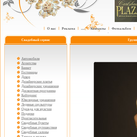
О нас
Реклама
....
Контакты
Фотоальбом
Свадебный сервис
Групп
Автомобили
Агентства
Банкет
Гостиницы
Декор
Дизайнерские платья
Дизайнерские украшения
Дисконтная программа
Кейтеринг
Ювелирные украшения
Ледяные скульптуры
Одежда для мужчин
Подарки
Пригласительные
Свадебные букеты
Свадебные путешествия
Свадебные салоны
Тамада и музыка