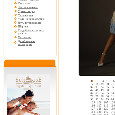
Стилисты
Торты и караваи
Уроки танцев
Фейерверки
Фото- и видеосъемка
Яхты и теплоходы
Шарики
Свадебные интернет-
ресурсы
Химчистка
Дизайнерские
аксессуары
1
2
3
4
5
6
17
18
19
20
21
32
33
34
35
36
47
48
49
50
51
62
63
64
65
66
77
78
79
80
81
92
93
94
95
96
105
106
107
108
116
117
118
119
127
128
129
130
138
139
140
141
149
150
151
152