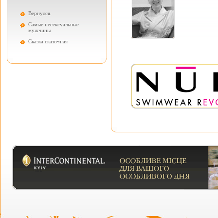
Вернулся.
Самые несексуальные
мужчины
Cказка сказочная