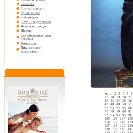
Стилисты
Торты и караваи
Уроки танцев
Фейерверки
Фото- и видеосъемка
Яхты и теплоходы
Шарики
Свадебные интернет-
ресурсы
Химчистка
Дизайнерские
аксессуары
1
2
3
4
5
6
17
18
19
20
21
32
33
34
35
36
47
48
49
50
51
62
63
64
65
66
77
78
79
80
81
92
93
94
95
96
105
106
107
108
116
117
118
119
127
128
129
130
138
139
140
141
149
150
151
152