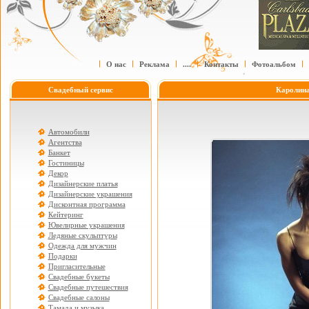
О нас
Реклама
....
Контакты
Фотоальбом
Свадебный сервис
Каролина
Автомобили
Агентства
Банкет
Гостиницы
Декор
Дизайнерские платья
Дизайнерские украшения
Дисконтная программа
Кейтеринг
Ювелирные украшения
Ледяные скульптуры
Одежда для мужчин
Подарки
Пригласительные
Свадебные букеты
Свадебные путешествия
Свадебные салоны
Тамада и музыка