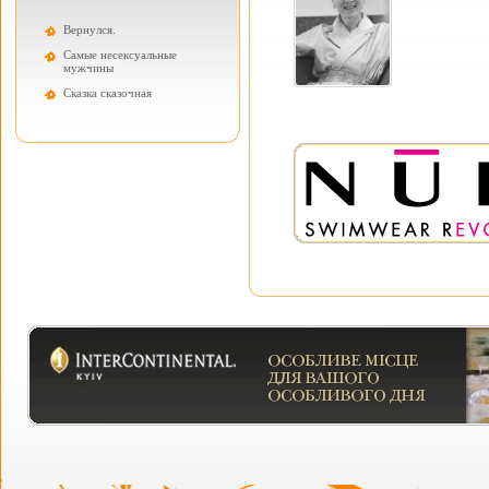
Вернулся.
Самые несексуальные
мужчины
Cказка сказочная