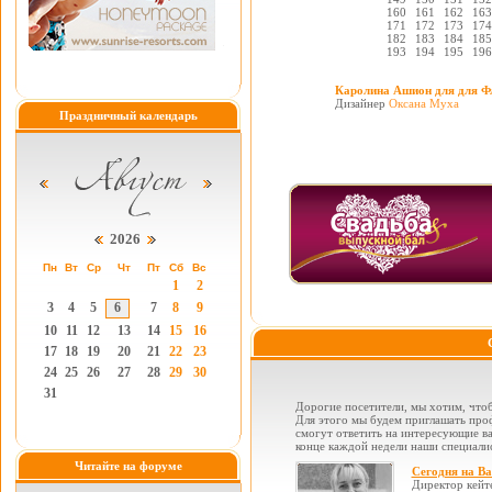
160
161
162
163
171
172
173
174
182
183
184
185
193
194
195
196
Каролина Ашион для для Ф
Дизайнер
Оксана Муха
Праздничный календарь
2026
Пн
Вт
Ср
Чт
Пт
Сб
Вс
1
2
3
4
5
6
7
8
9
10
11
12
13
14
15
16
17
18
19
20
21
22
23
24
25
26
27
28
29
30
31
Дорогие посетители, мы хотим, чтоб
Для этого мы будем приглашать проф
смогут ответить на интересующие вас
конце каждой недели наши специалис
Читайте на форуме
Сегодня на В
Директор кейт