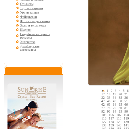
Стилисты
Торты и караваи
Уроки танцев
Фейерверки
Фото- и видеосъемка
Яхты и теплоходы
Шарики
Свадебные интернет-
ресурсы
Химчистка
Дизайнерские
аксессуары
1
2
3
4
5
6
17
18
19
20
21
32
33
34
35
36
47
48
49
50
51
62
63
64
65
66
77
78
79
80
81
92
93
94
95
96
105
106
107
108
116
117
118
119
127
128
129
130
138
139
140
141
149
150
151
152