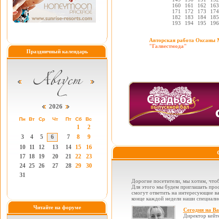
160
161
162
163
171
172
173
174
182
183
184
185
193
194
195
196
Авторская работа Оксаны 
"Галвестмода"
Праздничный календарь
2026
Пн
Вт
Ср
Чт
Пт
Сб
Вс
1
2
3
4
5
6
7
8
9
10
11
12
13
14
15
16
17
18
19
20
21
22
23
24
25
26
27
28
29
30
31
Дорогие посетители, мы хотим, чтоб
Для этого мы будем приглашать проф
смогут ответить на интересующие вас
конце каждой недели наши специалис
Читайте на форуме
Сегодня на В
Директор кейт