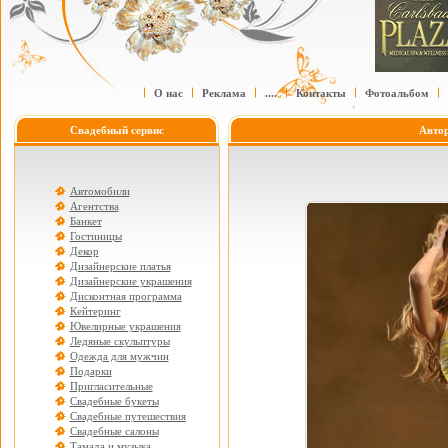
О нас
Реклама
....
Контакты
Фотоальбом
Свадебный сервис
Авто
Автомобили
Агентства
Банкет
Гостиницы
Декор
Дизайнерские платья
Дизайнерские украшения
Дисконтная программа
Кейтеринг
Ювелирные украшения
Ледяные скульптуры
Одежда для мужчин
Подарки
Пригласительные
Свадебные букеты
Свадебные путешествия
Свадебные салоны
Тамада и музыка