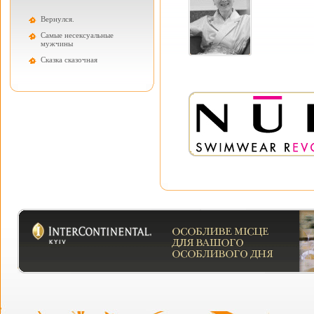
Вернулся.
Самые несексуальные
мужчины
Cказка сказочная