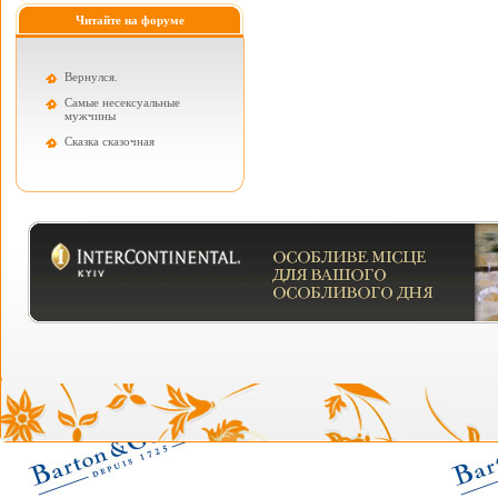
Читайте на форуме
Вернулся.
Самые несексуальные
мужчины
Cказка сказочная