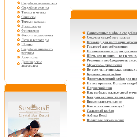
Свадебные путешествия
Свадебные салоны
Тамада и музыка
Стилисты
Торты и караваи
Уроки танцев
Фейерверки
Современные мифы о свадебны
Фото- и видеосъемка
Секреты свадебного платья
Яхты и теплоходы
Dress-код для настоящих мужчи
Шарики
Гардероб для соблазнения
Свадебные интернет-
Поучительные истории для нев
ресурсы
Шить или не шить – вот в чем в
Химчистка
Роскошь и необходимость аксе
Дизайнерские
Мужские… украшения
аксессуары
Во всех ты, душенька, нарядах
Кружева твоей любви
Джентельменский набор для но
На все времена. История свадеб
Парижский шик
Как выбрать платье своей меч
Каждый охотник желает знать
Время надевать камни
Как повяжешь галстук?
Салонный выбор
Азбука Dendi
Шелковое легкомыслие