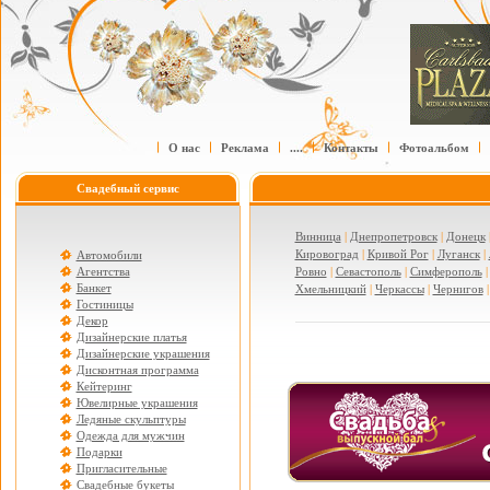
О нас
Реклама
....
Контакты
Фотоальбом
Свадебный сервис
Винница
|
Днепропетровск
|
Донецк
Кировоград
|
Кривой Рог
|
Луганск
|
Автомобили
Агентства
Ровно
|
Севастополь
|
Симферополь
Банкет
Хмельницкий
|
Черкассы
|
Чернигов
Гостиницы
Декор
Дизайнерские платья
Дизайнерские украшения
Дисконтная программа
Кейтеринг
Ювелирные украшения
Ледяные скульптуры
Одежда для мужчин
Подарки
Пригласительные
Свадебные букеты