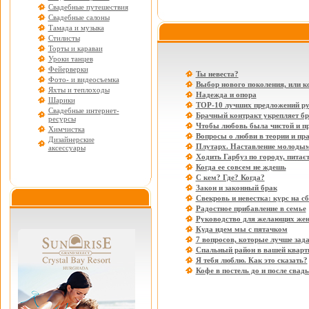
Свадебные путешествия
Свадебные салоны
Тамада и музыка
Стилисты
Торты и караваи
Уроки танцев
Фейерверки
Ты невеста?
Фото- и видеосъемка
Выбор нового поколения, или к
Яхты и теплоходы
Надежда и опора
Шарики
ТОР-10 лучших предложений ру
Свадебные интернет-
Брачный контракт укрепляет б
ресурсы
Чтобы любовь была чистой и п
Химчистка
Вопросы о любви в теории и пр
Дизайнерские
Плутарх. Наставление молоды
аксессуары
Ходить Гарбуз по городу, питає
Когда ее совсем не ждешь
С кем? Где? Когда?
Закон и законный брак
Свекровь и невестка: курс на с
Радостное прибавление в семье
Руководство для желающих жен
Куда идем мы с пятачком
7 вопросов, которые лучше зад
Спальный район в вашей кварт
Я тебя люблю. Как это сказать?
Кофе в постель до и после свад