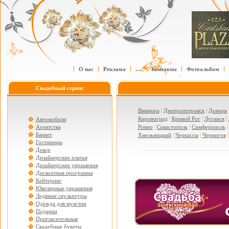
О нас
Реклама
....
Контакты
Фотоальбом
Свадебный сервис
Винница
|
Днепропетровск
|
Донецк
Кировоград
|
Кривой Рог
|
Луганск
|
Автомобили
Агентства
Ровно
|
Севастополь
|
Симферополь
Банкет
Хмельницкий
|
Черкассы
|
Чернигов
Гостиницы
Декор
Дизайнерские платья
Дизайнерские украшения
Дисконтная программа
Кейтеринг
Ювелирные украшения
Ледяные скульптуры
Одежда для мужчин
Подарки
Пригласительные
Свадебные букеты