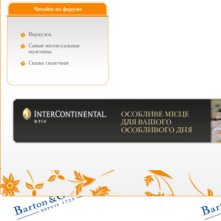
Читайте на форуме
Вернулся.
Самые несексуальные
мужчины
Cказка сказочная