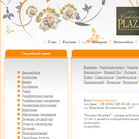
О нас
Реклама
....
Контакты
Фотоальбом
Свадебный сервис
Винница
|
Днепропетровск
|
Донецк
Кировоград
|
Кривой Рог
|
Луганск
|
Автомобили
Агентства
Ровно
|
Севастополь
|
Симферополь
Банкет
Хмельницкий
|
Черкассы
|
Чернигов
Гостиницы
Декор
Дизайнерские платья
Дизайнерские украшения
Киев
Гетьман-Фуршет
тел./факс: +38 (044) 568-50-46, тел.
Дисконтная программа
ул. Никольско-Ботаническая, 14/7
Кейтеринг
Ювелирные украшения
"Гетьман-Фуршет" - первая кейтерин
Ледяные скульптуры
13 лет и является победителем конк
репутація»...
Одежда для мужчин
подробнее...
Подарки
Пригласительные
Свадебные букеты