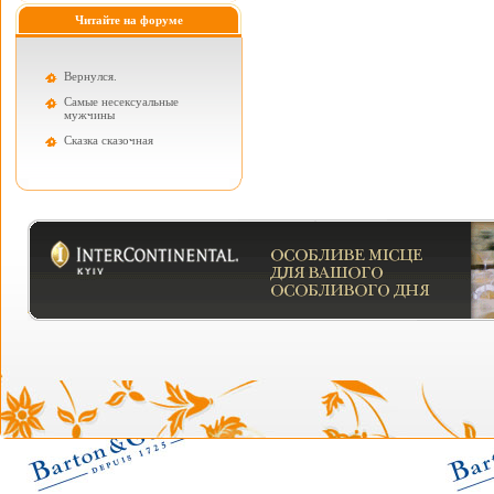
Читайте на форуме
Вернулся.
Самые несексуальные
мужчины
Cказка сказочная