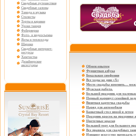
Свадебные путешествия
Свадебные салоны
Тамада и музыка
Стилисты
Торты и караваи
Уроки танцев
Фейерверки
Фото- и видеосъемка
Яхты и теплоходы
Шарики
Свадебные интернет-
ресурсы
Химчистка
Дизайнерские
аксессуары
Обмен опытом
Фуршетная азбука
Бокальная симфония
Все ходы ко дню «Х»
Место свадьбы изменить… мож
Мужская работа.
Большой праздник для маленьки
Первый маршрут семейной лод
Визитная карточка свадьбы
Наряд для автомобиля
Банкетный стол зимой и летом
Праздник красок на празднике 
Цветочные краски
Большой торт для большого пр
Все правила для свадебных тан
Изящное искусство преподать с